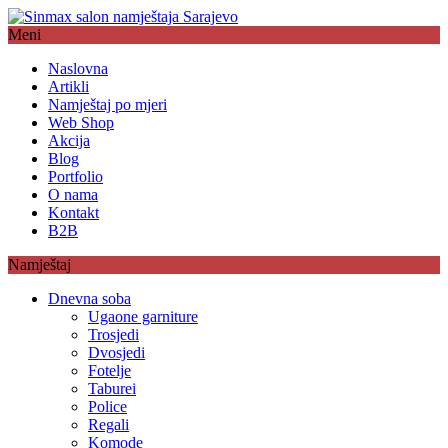
Meni
Naslovna
Artikli
Namještaj po mjeri
Web Shop
Akcija
Blog
Portfolio
O nama
Kontakt
B2B
Namještaj
Dnevna soba
Ugaone garniture
Trosjedi
Dvosjedi
Fotelje
Taburei
Police
Regali
Komode