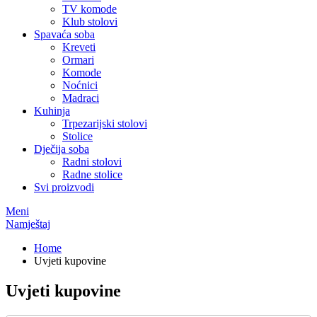
TV komode
Klub stolovi
Spavaća soba
Kreveti
Ormari
Komode
Noćnici
Madraci
Kuhinja
Trpezarijski stolovi
Stolice
Dječija soba
Radni stolovi
Radne stolice
Svi proizvodi
Meni
Namještaj
Home
Uvjeti kupovine
Uvjeti kupovine