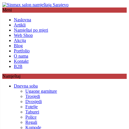
Meni
Naslovna
Artikli
Namještaj po mjeri
Web Shop
Akcija
Blog
Portfolio
O nama
Kontakt
B2B
Namještaj
Dnevna soba
Ugaone garniture
Trosjedi
Dvosjedi
Fotelje
Taburei
Police
Regali
Komode