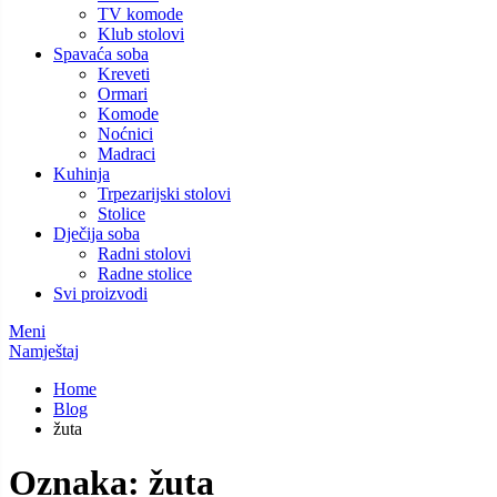
TV komode
Klub stolovi
Spavaća soba
Kreveti
Ormari
Komode
Noćnici
Madraci
Kuhinja
Trpezarijski stolovi
Stolice
Dječija soba
Radni stolovi
Radne stolice
Svi proizvodi
Meni
Namještaj
Home
Blog
žuta
Oznaka:
žuta