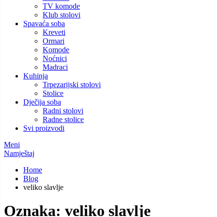
TV komode
Klub stolovi
Spavaća soba
Kreveti
Ormari
Komode
Noćnici
Madraci
Kuhinja
Trpezarijski stolovi
Stolice
Dječija soba
Radni stolovi
Radne stolice
Svi proizvodi
Meni
Namještaj
Home
Blog
veliko slavlje
Oznaka:
veliko slavlje