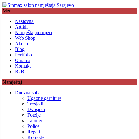
Meni
Naslovna
Artikli
Namještaj po mjeri
Web Shop
Akcija
Blog
Portfolio
O nama
Kontakt
B2B
Namještaj
Dnevna soba
Ugaone garniture
Trosjedi
Dvosjedi
Fotelje
Taburei
Police
Regali
Komode