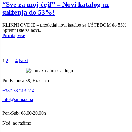
“Sve za moj ćejf” – Novi katalog uz
sniženja do 53%!
KLIKNI OVDJE – pregledaj novi katalog sa UŠTEDOM do 53%
Spremni ste za novi...
Pročitaj više
1
2
…
4
Next
Put Famosa 38, Hrasnica
+387 33 513 514
info@sinmax.ba
Pon-Sub: 08.00-20.00h
Ned: ne radimo