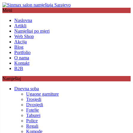
Meni
Naslovna
Artikli
Namještaj po mjeri
Web Shop
Akcija
Blog
Portfolio
O nama
Kontakt
B2B
Namještaj
Dnevna soba
Ugaone garniture
Trosjedi
Dvosjedi
Fotelje
Taburei
Police
Regali
Komode