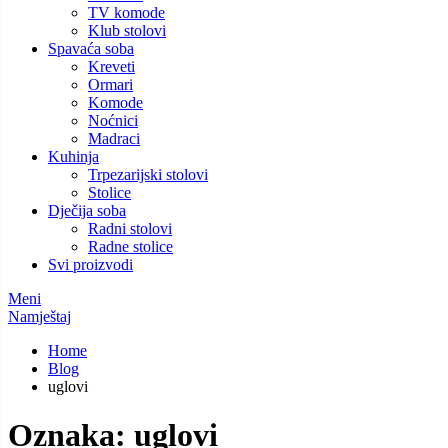
TV komode
Klub stolovi
Spavaća soba
Kreveti
Ormari
Komode
Noćnici
Madraci
Kuhinja
Trpezarijski stolovi
Stolice
Dječija soba
Radni stolovi
Radne stolice
Svi proizvodi
Meni
Namještaj
Home
Blog
uglovi
Oznaka:
uglovi