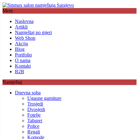
Meni
Naslovna
Artikli
Namještaj po mjeri
Web Shop
Akcija
Blog
Portfolio
O nama
Kontakt
B2B
Namještaj
Dnevna soba
Ugaone garniture
Trosjedi
Dvosjedi
Fotelje
Taburei
Police
Regali
Komode