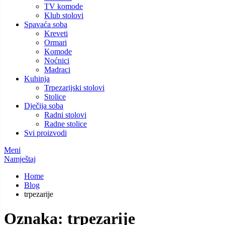
TV komode
Klub stolovi
Spavaća soba
Kreveti
Ormari
Komode
Noćnici
Madraci
Kuhinja
Trpezarijski stolovi
Stolice
Dječija soba
Radni stolovi
Radne stolice
Svi proizvodi
Meni
Namještaj
Home
Blog
trpezarije
Oznaka:
trpezarije