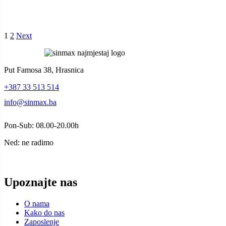
1
2
Next
Put Famosa 38, Hrasnica
+387 33 513 514
info@sinmax.ba
Pon-Sub: 08.00-20.00h
Ned: ne radimo
Upoznajte nas
O nama
Kako do nas
Zaposlenje