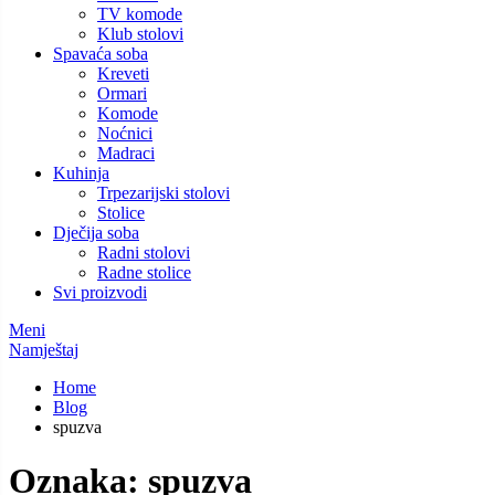
TV komode
Klub stolovi
Spavaća soba
Kreveti
Ormari
Komode
Noćnici
Madraci
Kuhinja
Trpezarijski stolovi
Stolice
Dječija soba
Radni stolovi
Radne stolice
Svi proizvodi
Meni
Namještaj
Home
Blog
spuzva
Oznaka:
spuzva