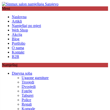
Meni
Naslovna
Artikli
Namještaj po mjeri
Web Shop
Akcija
Blog
Portfolio
O nama
Kontakt
B2B
Namještaj
Dnevna soba
Ugaone garniture
Trosjedi
Dvosjedi
Fotelje
Taburei
Police
Regali
Komode