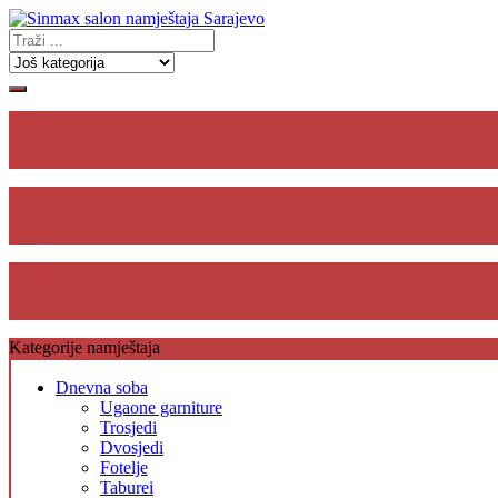
Gdje se
nalazimo
Plaćanje
na rate
Besplatna dostava,
unos i montaža
Kategorije namještaja
Dnevna soba
Ugaone garniture
Trosjedi
Dvosjedi
Fotelje
Taburei