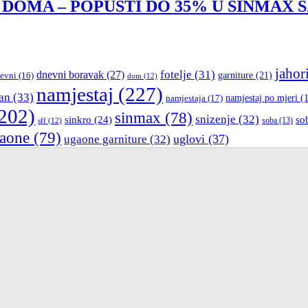
 DOMA – POPUSTI DO 35% U SINMAX 
jahor
fotelje
(31)
dnevni boravak
(27)
garniture
(21)
evni
(16)
dom
(12)
namjestaj
(227)
an
(33)
namjestaja
(17)
namjestaj po mjeri
(1
202)
sinmax
(78)
snizenje
(32)
sinkro
(24)
so
sff
(12)
soba
(13)
aone
(79)
uglovi
(37)
ugaone garniture
(32)