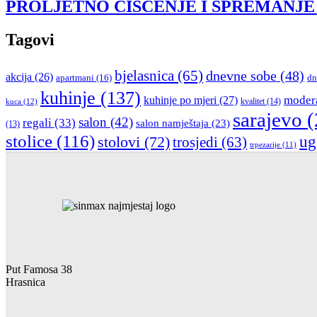
PROLJETNO ČIŠĆENJE I SPREMANJE
Tagovi
bjelasnica
(65)
dnevne sobe
(48)
akcija
(26)
apartmani
(16)
dn
kuhinje
(137)
moder
kuhinje po mjeri
(27)
kvalitet
(14)
kuca
(12)
sarajevo
(
salon
(42)
regali
(33)
salon namještaja
(23)
(13)
stolice
(116)
stolovi
(72)
ug
trosjedi
(63)
trpezarije
(11)
Put Famosa 38
Hrasnica