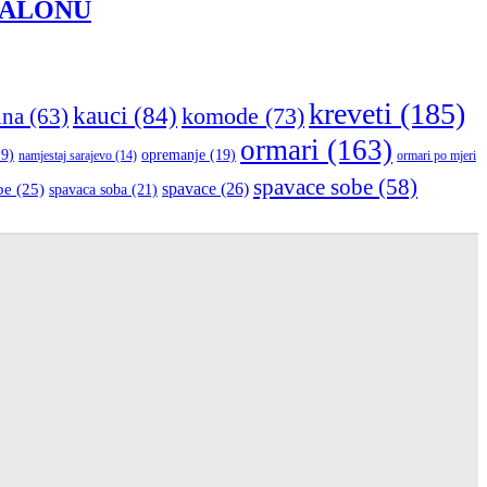
SALONU
kreveti
(185)
kauci
(84)
komode
(73)
ina
(63)
ormari
(163)
9)
opremanje
(19)
namjestaj sarajevo
(14)
ormari po mjeri
spavace sobe
(58)
be
(25)
spavace
(26)
spavaca soba
(21)