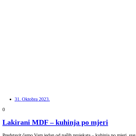
31. Oktobra 2023.
0
Lakirani MDF – kuhinja po mjeri
Predstavit ćemo Vam jedan od naših projekata – kuhinja po mjeri, sve