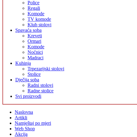
Police
Regali
Komode
TV komode
Klub stolovi
Spavaća soba
Kreveti
Ormari
Komode
Noćnici
Madraci
Kuhinja
Trpezarijski stolovi
Stolice
Dječija soba
Radni stolovi
Radne stolice
Svi proizvodi
Naslovna
Artikli
Namještaj po mjeri
Web Shop
Akcija