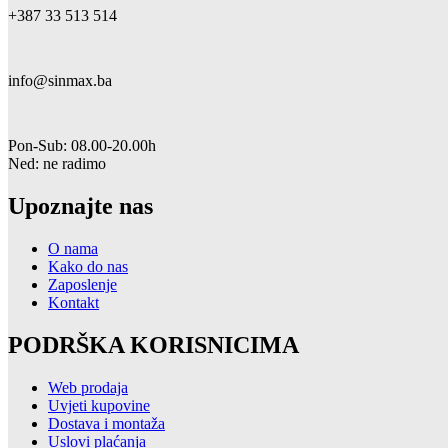
+387 33 513 514
info@sinmax.ba
Pon-Sub: 08.00-20.00h
Ned: ne radimo
Upoznajte nas
O nama
Kako do nas
Zaposlenje
Kontakt
PODRŠKA KORISNICIMA
Web prodaja
Uvjeti kupovine
Dostava i montaža
Uslovi plaćanja