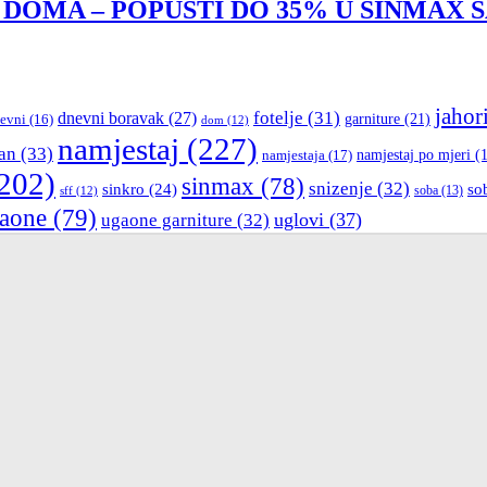
 DOMA – POPUSTI DO 35% U SINMAX 
jahor
fotelje
(31)
dnevni boravak
(27)
garniture
(21)
evni
(16)
dom
(12)
namjestaj
(227)
an
(33)
namjestaja
(17)
namjestaj po mjeri
(1
202)
sinmax
(78)
snizenje
(32)
sinkro
(24)
so
sff
(12)
soba
(13)
aone
(79)
uglovi
(37)
ugaone garniture
(32)