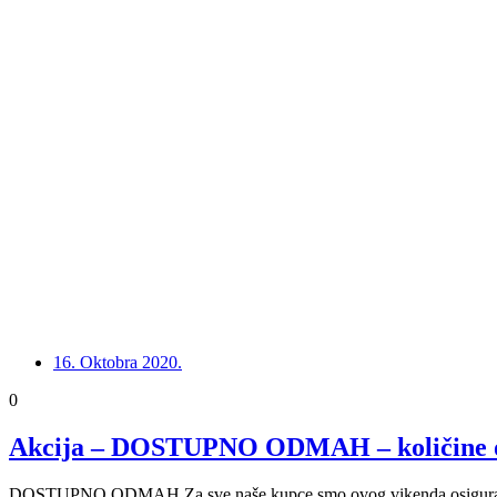
16. Oktobra 2020.
0
Akcija – DOSTUPNO ODMAH – količine o
DOSTUPNO ODMAH Za sve naše kupce smo ovog vikenda osigurali veli