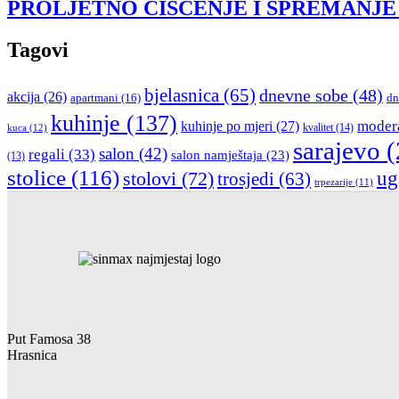
PROLJETNO ČIŠĆENJE I SPREMANJE
Tagovi
bjelasnica
(65)
dnevne sobe
(48)
akcija
(26)
apartmani
(16)
dn
kuhinje
(137)
moder
kuhinje po mjeri
(27)
kvalitet
(14)
kuca
(12)
sarajevo
(
salon
(42)
regali
(33)
salon namještaja
(23)
(13)
stolice
(116)
stolovi
(72)
ug
trosjedi
(63)
trpezarije
(11)
Put Famosa 38
Hrasnica