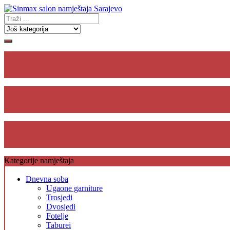
Gdje se
nalazimo
Plaćanje
na rate
Besplatna dostava,
unos i montaža
Kategorije namještaja
Dnevna soba
Ugaone garniture
Trosjedi
Dvosjedi
Fotelje
Taburei