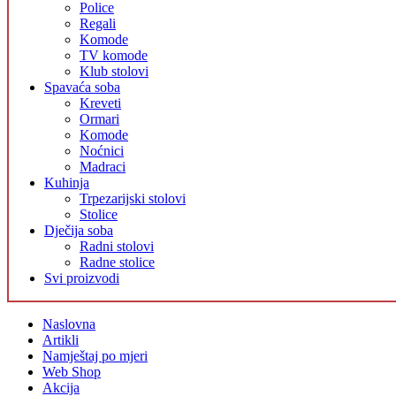
Police
Regali
Komode
TV komode
Klub stolovi
Spavaća soba
Kreveti
Ormari
Komode
Noćnici
Madraci
Kuhinja
Trpezarijski stolovi
Stolice
Dječija soba
Radni stolovi
Radne stolice
Svi proizvodi
Naslovna
Artikli
Namještaj po mjeri
Web Shop
Akcija