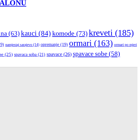
SALONU
kreveti
(185)
kauci
(84)
komode
(73)
ina
(63)
ormari
(163)
9)
opremanje
(19)
namjestaj sarajevo
(14)
ormari po mjeri
spavace sobe
(58)
be
(25)
spavace
(26)
spavaca soba
(21)