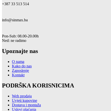
+387 33 513 514
info@sinmax.ba
Pon-Sub: 08.00-20.00h
Ned: ne radimo
Upoznajte nas
O nama
Kako do nas
Zaposlenje
Kontakt
PODRŠKA KORISNICIMA
Web prodaja
Uvjeti kupovine
Dostava i montaža
Uslovi plaćanja