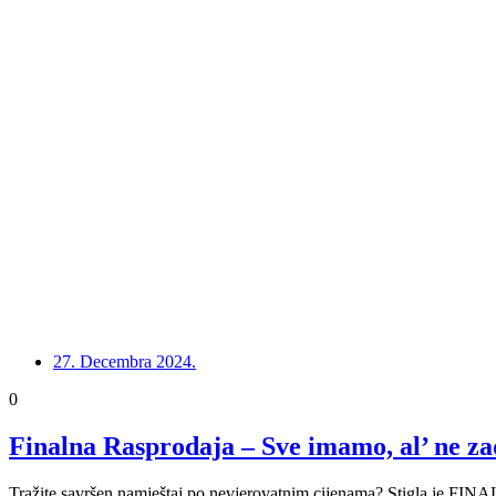
27. Decembra 2024.
0
Finalna Rasprodaja – Sve imamo, al’ ne z
Tražite savršen namještaj po nevjerovatnim cijenama? Stigla je FI