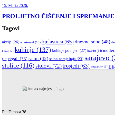
15. Marta 2026.
PROLJETNO ČIŠĆENJE I SPREMANJE
Tagovi
bjelasnica
(65)
dnevne sobe
(48)
akcija
(26)
apartmani
(16)
dn
kuhinje
(137)
moder
kuhinje po mjeri
(27)
kvalitet
(14)
kuca
(12)
sarajevo
(
salon
(42)
regali
(33)
salon namještaja
(23)
(13)
stolice
(116)
stolovi
(72)
ug
trosjedi
(63)
trpezarije
(11)
Put Famosa 38