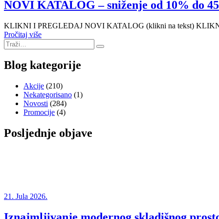
NOVI KATALOG – sniženje od 10% do 4
KLIKNI I PREGLEDAJ NOVI KATALOG (klikni na tekst) KLIKN
Pročitaj više
Blog kategorije
Akcije
(210)
Nekategorisano
(1)
Novosti
(284)
Promocije
(4)
Posljednje objave
21. Jula 2026.
Iznajmljivanje modernog skladišnog prosto