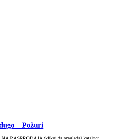
adugo – Požuri
NALNA RASPRODAJA (klikni da pregledaš katalog) –...