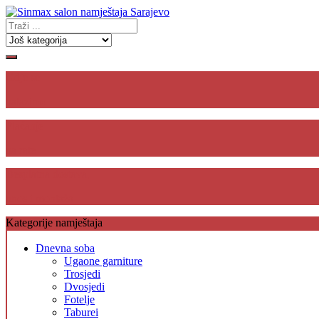
Gdje se
nalazimo
Plaćanje
na rate
Besplatna dostava,
unos i montaža
Kategorije namještaja
Dnevna soba
Ugaone garniture
Trosjedi
Dvosjedi
Fotelje
Taburei