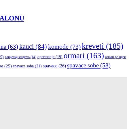
SALONU
kreveti
(185)
kauci
(84)
komode
(73)
ina
(63)
ormari
(163)
9)
opremanje
(19)
namjestaj sarajevo
(14)
ormari po mjeri
spavace sobe
(58)
be
(25)
spavace
(26)
spavaca soba
(21)