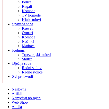
Police
Regali
Komode
TV komode
Klub stolovi
Spavaća soba
Kreveti
Ormari
Komode
Noćnici
Madraci
Kuhinja
Trpezarijski stolovi
Stolice
Dječija soba
Radni stolovi
Radne stolice
Svi proizvodi
Naslovna
Artikli
Namještaj po mjeri
Web Shop
Akcija