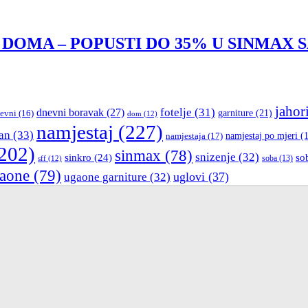
 DOMA – POPUSTI DO 35% U SINMAX 
jahor
fotelje
(31)
dnevni boravak
(27)
garniture
(21)
evni
(16)
dom
(12)
namjestaj
(227)
an
(33)
namjestaja
(17)
namjestaj po mjeri
(1
202)
sinmax
(78)
snizenje
(32)
sinkro
(24)
so
sff
(12)
soba
(13)
aone
(79)
uglovi
(37)
ugaone garniture
(32)