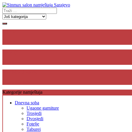
Gdje se
nalazimo
Plaćanje
na rate
Besplatna dostava,
unos i montaža
Kategorije namještaja
Dnevna soba
Ugaone garniture
Trosjedi
Dvosjedi
Fotelje
Taburei