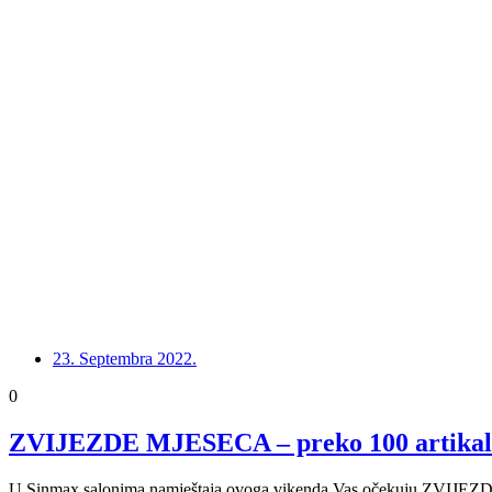
23. Septembra 2022.
0
ZVIJEZDE MJESECA – preko 100 artikala
U Sinmax salonima namještaja ovoga vikenda Vas očekuju ZVIJEZD