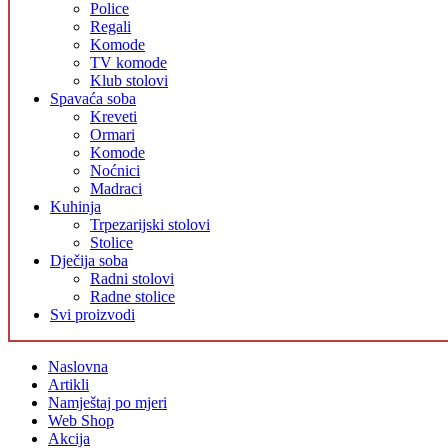
Police
Regali
Komode
TV komode
Klub stolovi
Spavaća soba
Kreveti
Ormari
Komode
Noćnici
Madraci
Kuhinja
Trpezarijski stolovi
Stolice
Dječija soba
Radni stolovi
Radne stolice
Svi proizvodi
Naslovna
Artikli
Namještaj po mjeri
Web Shop
Akcija