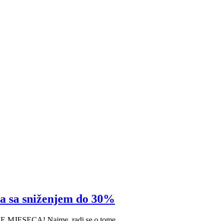
 sa sniženjem do 30%
E MJESECA! Naime, radi se o tome...