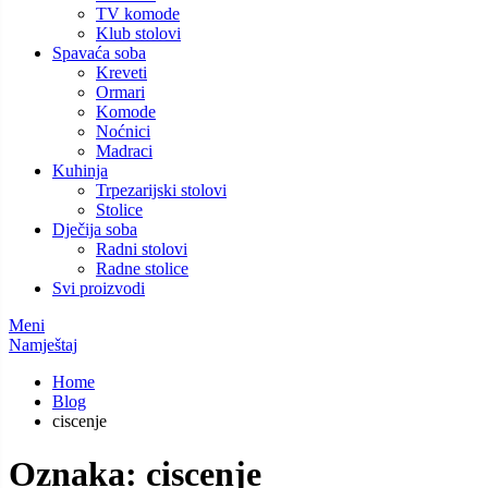
TV komode
Klub stolovi
Spavaća soba
Kreveti
Ormari
Komode
Noćnici
Madraci
Kuhinja
Trpezarijski stolovi
Stolice
Dječija soba
Radni stolovi
Radne stolice
Svi proizvodi
Meni
Namještaj
Home
Blog
ciscenje
Oznaka:
ciscenje