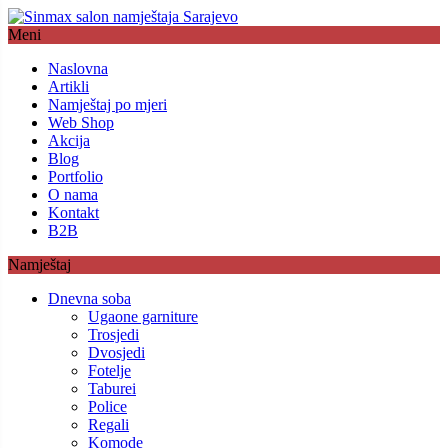
Meni
Naslovna
Artikli
Namještaj po mjeri
Web Shop
Akcija
Blog
Portfolio
O nama
Kontakt
B2B
Namještaj
Dnevna soba
Ugaone garniture
Trosjedi
Dvosjedi
Fotelje
Taburei
Police
Regali
Komode