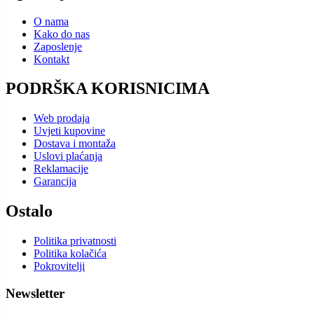
O nama
Kako do nas
Zaposlenje
Kontakt
PODRŠKA KORISNICIMA
Web prodaja
Uvjeti kupovine
Dostava i montaža
Uslovi plaćanja
Reklamacije
Garancija
Ostalo
Politika privatnosti
Politika kolačića
Pokrovitelji
Newsletter