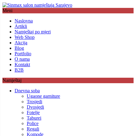
Meni
Naslovna
Artikli
Namještaj po mjeri
Web Shop
Akcija
Blog
Portfolio
O nama
Kontakt
B2B
Namještaj
Dnevna soba
Ugaone garniture
Trosjedi
Dvosjedi
Fotelje
Taburei
Police
Regali
Komode