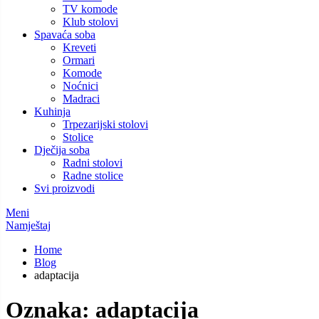
TV komode
Klub stolovi
Spavaća soba
Kreveti
Ormari
Komode
Noćnici
Madraci
Kuhinja
Trpezarijski stolovi
Stolice
Dječija soba
Radni stolovi
Radne stolice
Svi proizvodi
Meni
Namještaj
Home
Blog
adaptacija
Oznaka:
adaptacija