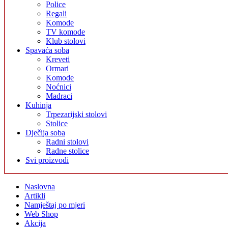
Police
Regali
Komode
TV komode
Klub stolovi
Spavaća soba
Kreveti
Ormari
Komode
Noćnici
Madraci
Kuhinja
Trpezarijski stolovi
Stolice
Dječija soba
Radni stolovi
Radne stolice
Svi proizvodi
Naslovna
Artikli
Namještaj po mjeri
Web Shop
Akcija