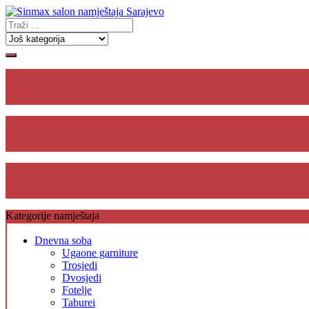
Gdje se
nalazimo
Plaćanje
na rate
Besplatna dostava,
unos i montaža
Kategorije namještaja
Dnevna soba
Ugaone garniture
Trosjedi
Dvosjedi
Fotelje
Taburei