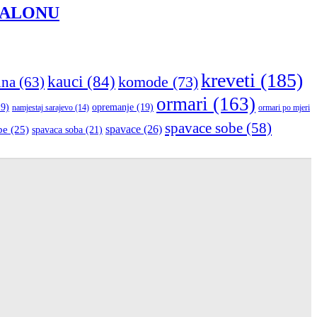
SALONU
kreveti
(185)
kauci
(84)
komode
(73)
ina
(63)
ormari
(163)
9)
opremanje
(19)
namjestaj sarajevo
(14)
ormari po mjeri
spavace sobe
(58)
be
(25)
spavace
(26)
spavaca soba
(21)