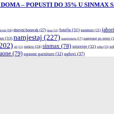
 DOMA – POPUSTI DO 35% U SINMAX 
jahor
fotelje
(31)
dnevni boravak
(27)
garniture
(21)
evni
(16)
dom
(12)
namjestaj
(227)
an
(33)
namjestaja
(17)
namjestaj po mjeri
(1
202)
sinmax
(78)
snizenje
(32)
sinkro
(24)
so
sff
(12)
soba
(13)
aone
(79)
uglovi
(37)
ugaone garniture
(32)