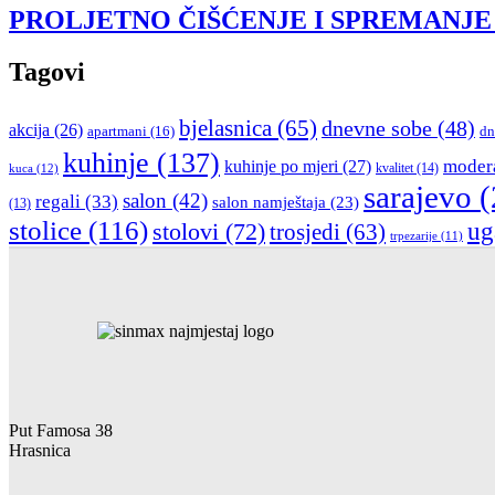
PROLJETNO ČIŠĆENJE I SPREMANJE
Tagovi
bjelasnica
(65)
dnevne sobe
(48)
akcija
(26)
apartmani
(16)
dn
kuhinje
(137)
moder
kuhinje po mjeri
(27)
kvalitet
(14)
kuca
(12)
sarajevo
(
salon
(42)
regali
(33)
salon namještaja
(23)
(13)
stolice
(116)
stolovi
(72)
ug
trosjedi
(63)
trpezarije
(11)
Put Famosa 38
Hrasnica