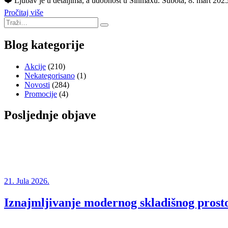
❤️ Ljubav je u detaljima, a udobnost u Sinmaxu. Subota, 8. mart 2025.,
Pročitaj više
Blog kategorije
Akcije
(210)
Nekategorisano
(1)
Novosti
(284)
Promocije
(4)
Posljednje objave
21. Jula 2026.
Iznajmljivanje modernog skladišnog prosto