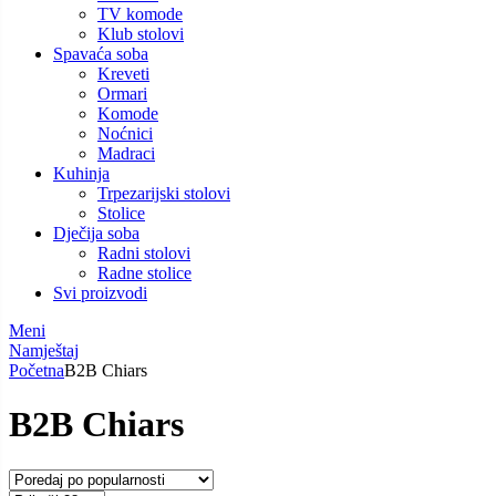
TV komode
Klub stolovi
Spavaća soba
Kreveti
Ormari
Komode
Noćnici
Madraci
Kuhinja
Trpezarijski stolovi
Stolice
Dječija soba
Radni stolovi
Radne stolice
Svi proizvodi
Meni
Namještaj
Početna
B2B Chiars
B2B Chiars