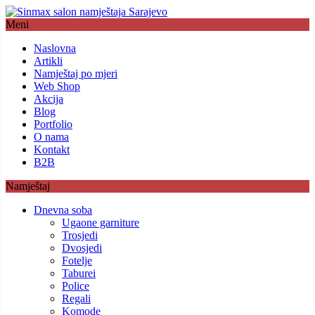
Meni
Naslovna
Artikli
Namještaj po mjeri
Web Shop
Akcija
Blog
Portfolio
O nama
Kontakt
B2B
Namještaj
Dnevna soba
Ugaone garniture
Trosjedi
Dvosjedi
Fotelje
Taburei
Police
Regali
Komode