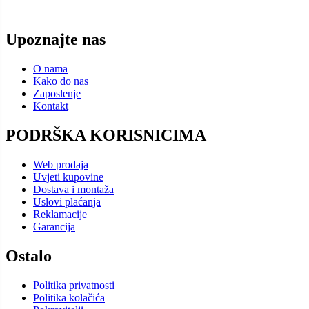
Upoznajte nas
O nama
Kako do nas
Zaposlenje
Kontakt
PODRŠKA KORISNICIMA
Web prodaja
Uvjeti kupovine
Dostava i montaža
Uslovi plaćanja
Reklamacije
Garancija
Ostalo
Politika privatnosti
Politika kolačića