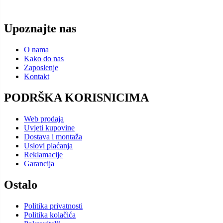
Upoznajte nas
O nama
Kako do nas
Zaposlenje
Kontakt
PODRŠKA KORISNICIMA
Web prodaja
Uvjeti kupovine
Dostava i montaža
Uslovi plaćanja
Reklamacije
Garancija
Ostalo
Politika privatnosti
Politika kolačića