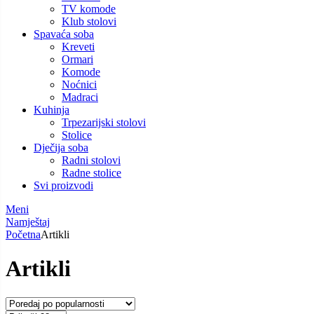
TV komode
Klub stolovi
Spavaća soba
Kreveti
Ormari
Komode
Noćnici
Madraci
Kuhinja
Trpezarijski stolovi
Stolice
Dječija soba
Radni stolovi
Radne stolice
Svi proizvodi
Meni
Namještaj
Početna
Artikli
Artikli