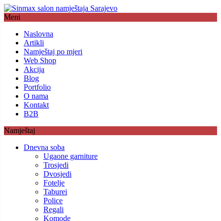
Meni
Naslovna
Artikli
Namještaj po mjeri
Web Shop
Akcija
Blog
Portfolio
O nama
Kontakt
B2B
Namještaj
Dnevna soba
Ugaone garniture
Trosjedi
Dvosjedi
Fotelje
Taburei
Police
Regali
Komode