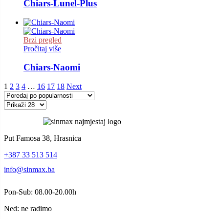
Chiars-Lunel-Plus
Brzi pregled
Pročitaj više
Chiars-Naomi
1
2
3
4
…
16
17
18
Next
Put Famosa 38, Hrasnica
+387 33 513 514
info@sinmax.ba
Pon-Sub: 08.00-20.00h
Ned: ne radimo