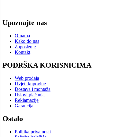
Upoznajte nas
O nama
Kako do nas
Zaposlenje
Kontakt
PODRŠKA KORISNICIMA
Web prodaja
Uvjeti kupovine
Dostava i montaža
Uslovi plaćanja
Reklamacije
Garancija
Ostalo
Politika privatnosti