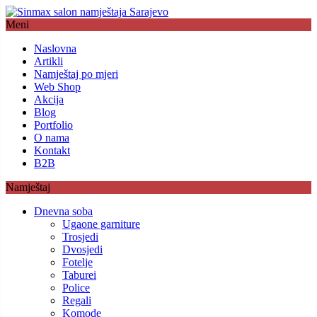
Meni
Naslovna
Artikli
Namještaj po mjeri
Web Shop
Akcija
Blog
Portfolio
O nama
Kontakt
B2B
Namještaj
Dnevna soba
Ugaone garniture
Trosjedi
Dvosjedi
Fotelje
Taburei
Police
Regali
Komode