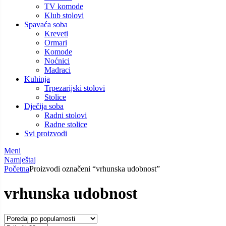
TV komode
Klub stolovi
Spavaća soba
Kreveti
Ormari
Komode
Noćnici
Madraci
Kuhinja
Trpezarijski stolovi
Stolice
Dječija soba
Radni stolovi
Radne stolice
Svi proizvodi
Meni
Namještaj
Početna
Proizvodi označeni “vrhunska udobnost”
vrhunska udobnost