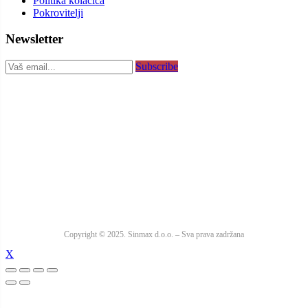
Politika kolačića
Pokrovitelji
Newsletter
Subscribe
Copyright © 2025. Sinmax d.o.o. – Sva prava zadržana
X