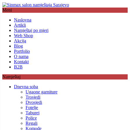
Meni
Naslovna
Artikli
Namještaj po mjeri
Web Shop
Akcija
Blog
Portfolio
O nama
Kontakt
B2B
Namještaj
Dnevna soba
Ugaone garniture
Trosjedi
Dvosjedi
Fotelje
Taburei
Police
Regali
Komode