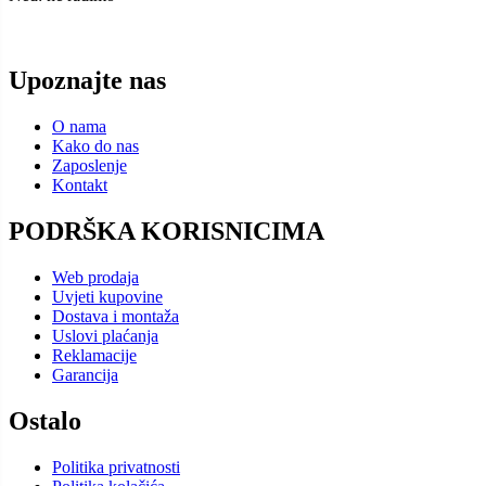
Upoznajte nas
O nama
Kako do nas
Zaposlenje
Kontakt
PODRŠKA KORISNICIMA
Web prodaja
Uvjeti kupovine
Dostava i montaža
Uslovi plaćanja
Reklamacije
Garancija
Ostalo
Politika privatnosti