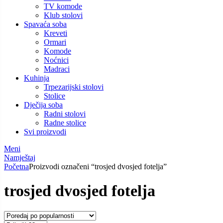
TV komode
Klub stolovi
Spavaća soba
Kreveti
Ormari
Komode
Noćnici
Madraci
Kuhinja
Trpezarijski stolovi
Stolice
Dječija soba
Radni stolovi
Radne stolice
Svi proizvodi
Meni
Namještaj
Početna
Proizvodi označeni “trosjed dvosjed fotelja”
trosjed dvosjed fotelja