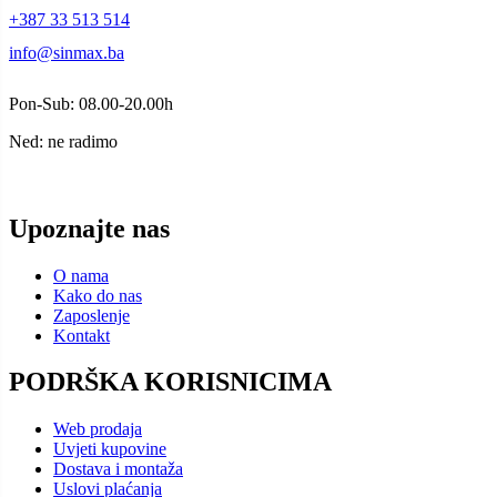
+387 33 513 514
info@sinmax.ba
Pon-Sub: 08.00-20.00h
Ned: ne radimo
Upoznajte nas
O nama
Kako do nas
Zaposlenje
Kontakt
PODRŠKA KORISNICIMA
Web prodaja
Uvjeti kupovine
Dostava i montaža
Uslovi plaćanja