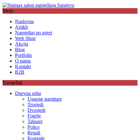
Meni
Naslovna
Artikli
Namještaj po mjeri
Web Shop
Akcija
Blog
Portfolio
O nama
Kontakt
B2B
Namještaj
Dnevna soba
Ugaone garniture
Trosjedi
Dvosjedi
Fotelje
Taburei
Police
Regali
Komode