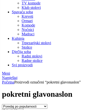
TV komode
Klub stolovi
Spavaća soba
Kreveti
Ormari
Komode
Noćnici
Madraci
Kuhinja
Trpezarijski stolovi
Stolice
Dječija soba
Radni stolovi
Radne stolice
Svi proizvodi
Meni
Namještaj
Početna
Proizvodi označeni “pokretni glavonaslon”
pokretni glavonaslon