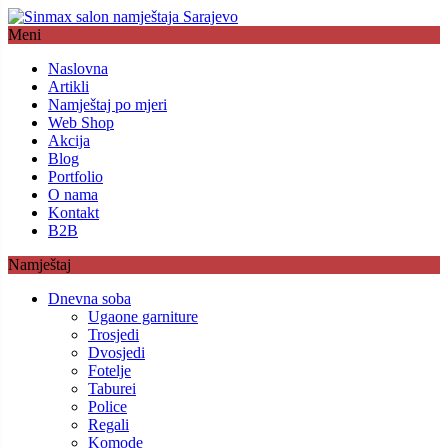
Meni
Naslovna
Artikli
Namještaj po mjeri
Web Shop
Akcija
Blog
Portfolio
O nama
Kontakt
B2B
Namještaj
Dnevna soba
Ugaone garniture
Trosjedi
Dvosjedi
Fotelje
Taburei
Police
Regali
Komode