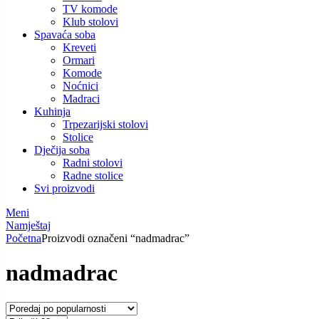
TV komode
Klub stolovi
Spavaća soba
Kreveti
Ormari
Komode
Noćnici
Madraci
Kuhinja
Trpezarijski stolovi
Stolice
Dječija soba
Radni stolovi
Radne stolice
Svi proizvodi
Meni
Namještaj
Početna
Proizvodi označeni “nadmadrac”
nadmadrac