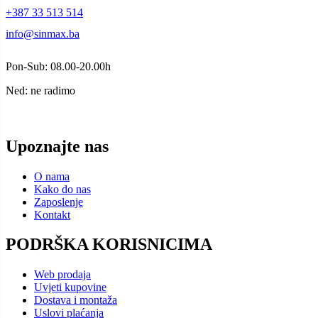
+387 33 513 514
info@sinmax.ba
Pon-Sub: 08.00-20.00h
Ned: ne radimo
Upoznajte nas
O nama
Kako do nas
Zaposlenje
Kontakt
PODRŠKA KORISNICIMA
Web prodaja
Uvjeti kupovine
Dostava i montaža
Uslovi plaćanja