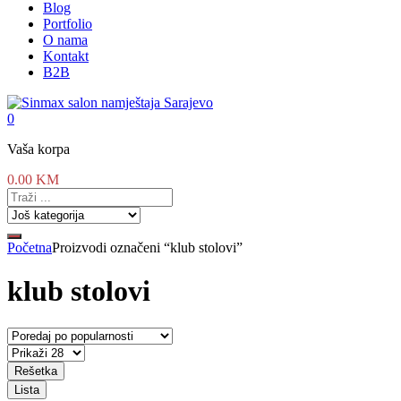
Blog
Portfolio
O nama
Kontakt
B2B
0
Vaša korpa
0.00
KM
Početna
Proizvodi označeni “klub stolovi”
klub stolovi
Rešetka
Lista