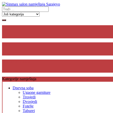
Gdje se
nalazimo
Plaćanje
na rate
Besplatna dostava,
unos i montaža
Kategorije namještaja
Dnevna soba
Ugaone garniture
Trosjedi
Dvosjedi
Fotelje
Taburei