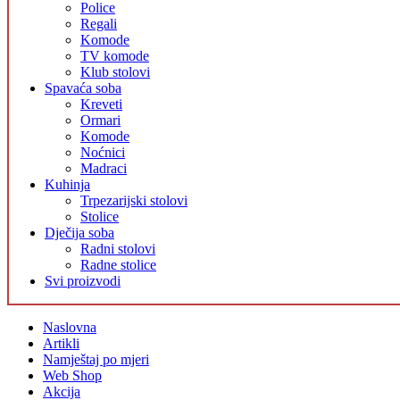
Police
Regali
Komode
TV komode
Klub stolovi
Spavaća soba
Kreveti
Ormari
Komode
Noćnici
Madraci
Kuhinja
Trpezarijski stolovi
Stolice
Dječija soba
Radni stolovi
Radne stolice
Svi proizvodi
Naslovna
Artikli
Namještaj po mjeri
Web Shop
Akcija