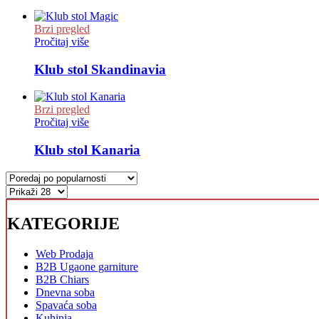
Brzi pregled
Pročitaj više
Klub stol Skandinavia
Brzi pregled
Pročitaj više
Klub stol Kanaria
KATEGORIJE
Web Prodaja
B2B Ugaone garniture
B2B Chiars
Dnevna soba
Spavaća soba
Kuhinja