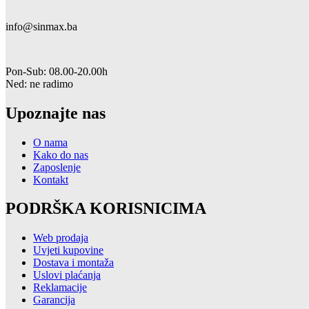
info@sinmax.ba
Pon-Sub: 08.00-20.00h
Ned: ne radimo
Upoznajte nas
O nama
Kako do nas
Zaposlenje
Kontakt
PODRŠKA KORISNICIMA
Web prodaja
Uvjeti kupovine
Dostava i montaža
Uslovi plaćanja
Reklamacije
Garancija