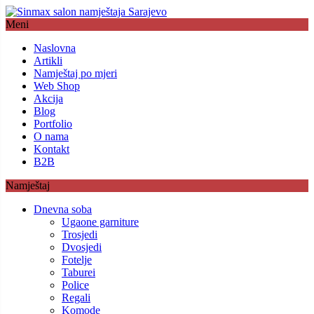
Meni
Naslovna
Artikli
Namještaj po mjeri
Web Shop
Akcija
Blog
Portfolio
O nama
Kontakt
B2B
Namještaj
Dnevna soba
Ugaone garniture
Trosjedi
Dvosjedi
Fotelje
Taburei
Police
Regali
Komode