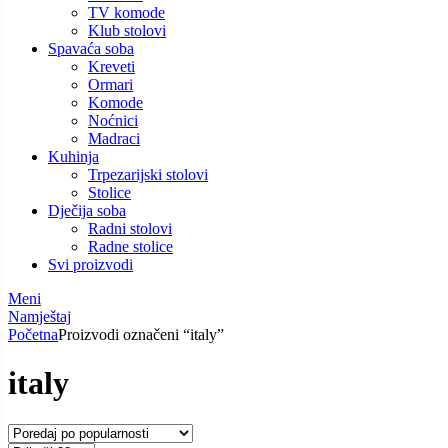
TV komode
Klub stolovi
Spavaća soba
Kreveti
Ormari
Komode
Noćnici
Madraci
Kuhinja
Trpezarijski stolovi
Stolice
Dječija soba
Radni stolovi
Radne stolice
Svi proizvodi
Meni
Namještaj
Početna
Proizvodi označeni “italy”
italy