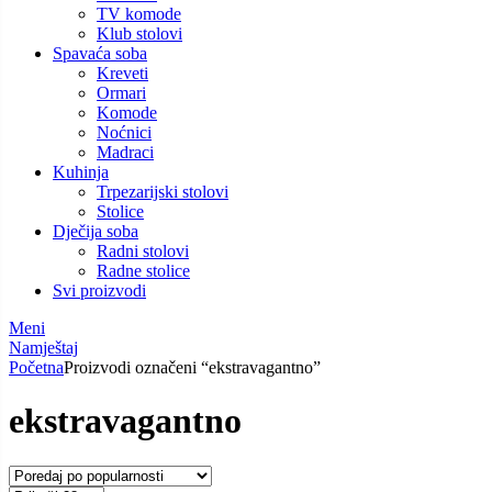
TV komode
Klub stolovi
Spavaća soba
Kreveti
Ormari
Komode
Noćnici
Madraci
Kuhinja
Trpezarijski stolovi
Stolice
Dječija soba
Radni stolovi
Radne stolice
Svi proizvodi
Meni
Namještaj
Početna
Proizvodi označeni “ekstravagantno”
ekstravagantno