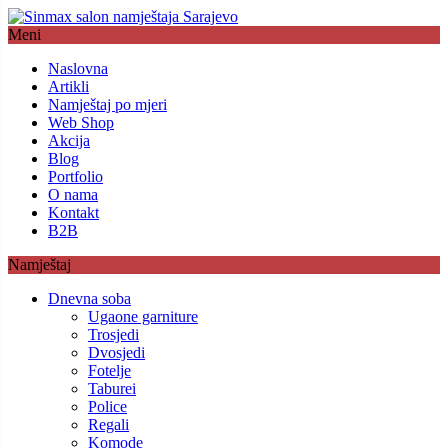
Meni
Naslovna
Artikli
Namještaj po mjeri
Web Shop
Akcija
Blog
Portfolio
O nama
Kontakt
B2B
Namještaj
Dnevna soba
Ugaone garniture
Trosjedi
Dvosjedi
Fotelje
Taburei
Police
Regali
Komode