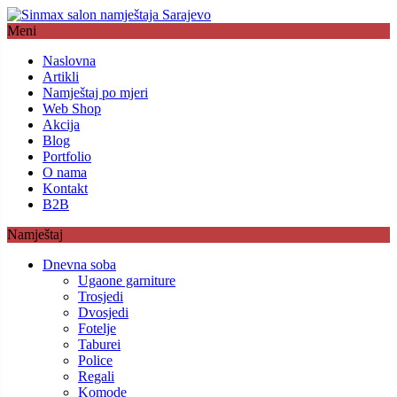
Meni
Naslovna
Artikli
Namještaj po mjeri
Web Shop
Akcija
Blog
Portfolio
O nama
Kontakt
B2B
Namještaj
Dnevna soba
Ugaone garniture
Trosjedi
Dvosjedi
Fotelje
Taburei
Police
Regali
Komode