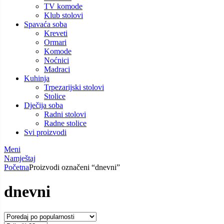
TV komode
Klub stolovi
Spavaća soba
Kreveti
Ormari
Komode
Noćnici
Madraci
Kuhinja
Trpezarijski stolovi
Stolice
Dječija soba
Radni stolovi
Radne stolice
Svi proizvodi
Meni
Namještaj
Početna
Proizvodi označeni “dnevni”
dnevni