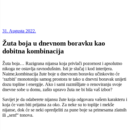
31. Augusta 2022.
Žuta boja u dnevnom boravku kao
dobitna kombinacija
Žuta boja… Razigrana nijansa koja privlači pozornost i apsolutno
nikoga ne ostavlja ravnodušnim. Isti je slučaj i kod interijera.
Naime,kombinacija žute boje u dnevnom boravku učinkovito će
‘razbiti’ monotoniju samog prostora te tako u dnevni boravak unijeti
dozu topline i energije. Ako i sami razmišljate o renoviranju svoje
dnevne sobe u domu, zašto upravo žuta ne bi bila vaš izbor?
Savijet je da odaberete nijansu žute koja odgovara vašem karakteru i
koja će vam biti prijatna za oko. Za neke su to toplije i mekše
nijanse, dok će se neki opredjeliti za pune boje sa primesama zlatnih
ili „senf“ tonova.