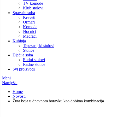
TV komode
Klub stolovi
Spavaća soba
Kreveti
Ormari
Komode
Noćnici
Madraci
Kuhinja
Trpezarijski stolovi
Stolice
Dječija soba
Radni stolovi
Radne stolice
Svi proizvodi
Meni
Namještaj
Home
Novosti
Žuta boja u dnevnom boravku kao dobitna kombinacija