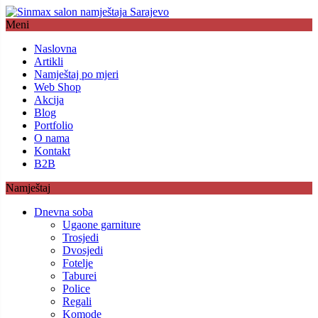
Meni
Naslovna
Artikli
Namještaj po mjeri
Web Shop
Akcija
Blog
Portfolio
O nama
Kontakt
B2B
Namještaj
Dnevna soba
Ugaone garniture
Trosjedi
Dvosjedi
Fotelje
Taburei
Police
Regali
Komode