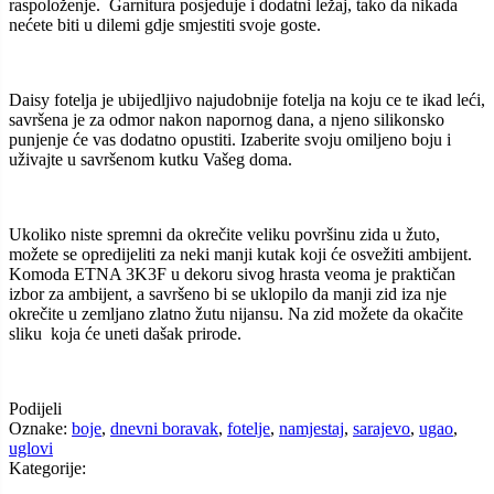
raspoloženje. Garnitura posjeduje i dodatni ležaj, tako da nikada
nećete biti u dilemi gdje smjestiti svoje goste.
Daisy fotelja je ubijedljivo najudobnije fotelja na koju ce te ikad leći,
savršena je za odmor nakon napornog dana, a njeno silikonsko
punjenje će vas dodatno opustiti. Izaberite svoju omiljeno boju i
uživajte u savršenom kutku Vašeg doma.
Ukoliko niste spremni da okrečite veliku površinu zida u žuto,
možete se opredijeliti za neki manji kutak koji će osvežiti ambijent.
Komoda ETNA 3K3F u dekoru sivog hrasta veoma je praktičan
izbor za ambijent, a savršeno bi se uklopilo da manji zid iza nje
okrečite u zemljano zlatno žutu nijansu. Na zid možete da okačite
sliku koja će uneti dašak prirode.
Podijeli
Oznake:
boje
,
dnevni boravak
,
fotelje
,
namjestaj
,
sarajevo
,
ugao
,
uglovi
Kategorije: