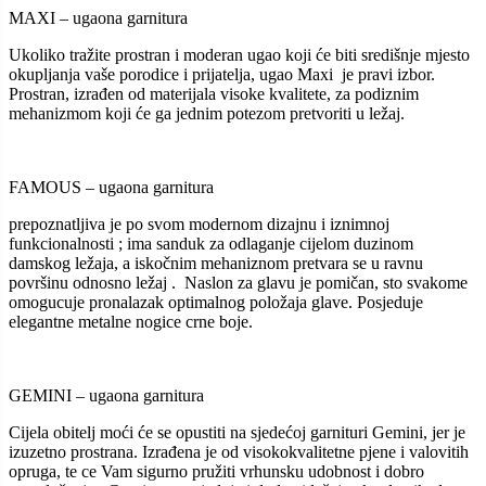
MAXI – ugaona garnitura
Ukoliko tražite prostran i moderan ugao koji će biti središnje mjesto
okupljanja vaše porodice i prijatelja, ugao Maxi je pravi izbor.
Prostran, izrađen od materijala visoke kvalitete, za podiznim
mehanizmom koji će ga jednim potezom pretvoriti u ležaj.
FAMOUS – ugaona garnitura
prepoznatljiva je po svom modernom dizajnu i iznimnoj
funkcionalnosti ; ima sanduk za odlaganje cijelom duzinom
damskog ležaja, a iskočnim mehaniznom pretvara se u ravnu
površinu odnosno ležaj . Naslon za glavu je pomičan, sto svakome
omogucuje pronalazak optimalnog položaja glave. Posjeduje
elegantne metalne nogice crne boje.
GEMINI – ugaona garnitura
Cijela obitelj moći će se opustiti na sjedećoj garnituri Gemini, jer je
izuzetno prostrana. Izrađena je od visokokvalitetne pjene i valovitih
opruga, te ce Vam sigurno pružiti vrhunsku udobnost i dobro