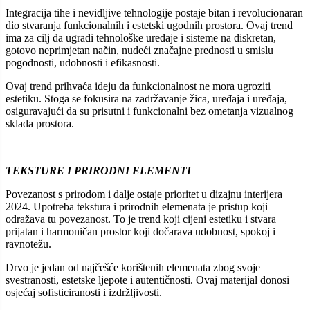
Integracija tihe i nevidljive tehnologije postaje bitan i revolucionaran
dio stvaranja funkcionalnih i estetski ugodnih prostora. Ovaj trend
ima za cilj da ugradi tehnološke uređaje i sisteme na diskretan,
gotovo neprimjetan način, nudeći značajne prednosti u smislu
pogodnosti, udobnosti i efikasnosti.
Ovaj trend prihvaća ideju da funkcionalnost ne mora ugroziti
estetiku. Stoga se fokusira na zadržavanje žica, uređaja i uređaja,
osiguravajući da su prisutni i funkcionalni bez ometanja vizualnog
sklada prostora.
TEKSTURE I PRIRODNI ELEMENTI
Povezanost s prirodom i dalje ostaje prioritet u dizajnu interijera
2024. Upotreba tekstura i prirodnih elemenata je pristup koji
odražava tu povezanost. To je trend koji cijeni estetiku i stvara
prijatan i harmoničan prostor koji dočarava udobnost, spokoj i
ravnotežu.
Drvo je jedan od najčešće korištenih elemenata zbog svoje
svestranosti, estetske ljepote i autentičnosti. Ovaj materijal donosi
osjećaj sofisticiranosti i izdržljivosti.