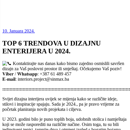
10. Januara 2024.
TOP 6 TRENDOVA U DIZAJNU
ENTERIJERA U 2024.
Kontaktirajte nas danas kako bismo zajedno osmislili savršen
dizajn za Vaš poslovni prostor ili smještaj. Očekujemo Vaš poziv!
𝐕𝐢𝐛𝐞𝐫 / 𝐖𝐡𝐚𝐭𝐬𝐚𝐩𝐩: +387 61 489 457
𝐄-𝐦𝐚𝐢𝐥: interiors.project@sinmax.ba
::::::::::::::::::::::::::::::::::::::::::::::::::::::::::::::::::::::::::::::::::::::::
Svijet dizajna interijera uvijek se mijenja kako se različite ideje,
stilovi i inspiracije spajaju. Sada je 2024., pa je pravo vrijeme za
početak planiranja novih projekata i ciljeva.
U 2023. godini bilo je puno toplih boja, udobnih stolica i namještaja
koji se može rasporediti na različite načine. Osim toga, tu su bili
jedinstveni tepisi, tamnije drvo i otmjeni izgled s bogatim bojama.