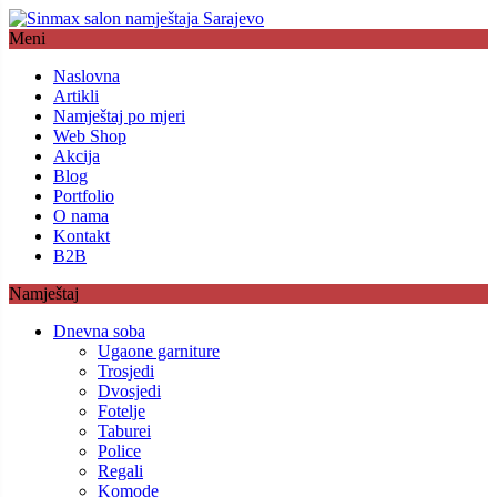
Meni
Naslovna
Artikli
Namještaj po mjeri
Web Shop
Akcija
Blog
Portfolio
O nama
Kontakt
B2B
Namještaj
Dnevna soba
Ugaone garniture
Trosjedi
Dvosjedi
Fotelje
Taburei
Police
Regali
Komode