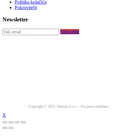
Politika kolačića
Pokrovitelji
Newsletter
Subscribe
Copyright © 2025. Sinmax d.o.o. – Sva prava zadržana
X