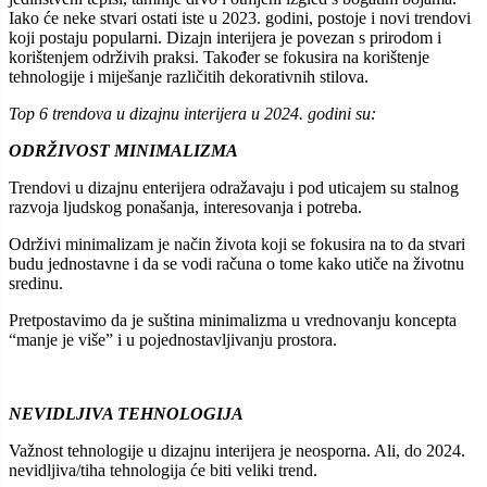
Iako će neke stvari ostati iste u 2023. godini, postoje i novi trendovi
koji postaju popularni. Dizajn interijera je povezan s prirodom i
korištenjem održivih praksi. Također se fokusira na korištenje
tehnologije i miješanje različitih dekorativnih stilova.
Top 6 trendova u dizajnu interijera u 2024. godini su:
ODRŽIVOST MINIMALIZMA
Trendovi u dizajnu enterijera odražavaju i pod uticajem su stalnog
razvoja ljudskog ponašanja, interesovanja i potreba.
Održivi minimalizam je način života koji se fokusira na to da stvari
budu jednostavne i da se vodi računa o tome kako utiče na životnu
sredinu.
Pretpostavimo da je suština minimalizma u vrednovanju koncepta
“manje je više” i u pojednostavljivanju prostora.
NEVIDLJIVA TEHNOLOGIJA
Važnost tehnologije u dizajnu interijera je neosporna. Ali, do 2024.
nevidljiva/tiha tehnologija će biti veliki trend.