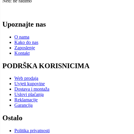
Ned: ne radimo
Upoznajte nas
O nama
Kako do nas
Zaposlenje
Kontakt
PODRŠKA KORISNICIMA
Web prodaja
Uvjeti kupovine
Dostava i montaža
Uslovi plaćanja
Reklamacije
Garancija
Ostalo
Politika privatnosti