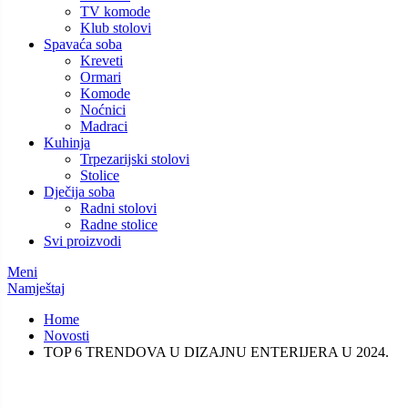
TV komode
Klub stolovi
Spavaća soba
Kreveti
Ormari
Komode
Noćnici
Madraci
Kuhinja
Trpezarijski stolovi
Stolice
Dječija soba
Radni stolovi
Radne stolice
Svi proizvodi
Meni
Namještaj
Home
Novosti
TOP 6 TRENDOVA U DIZAJNU ENTERIJERA U 2024.