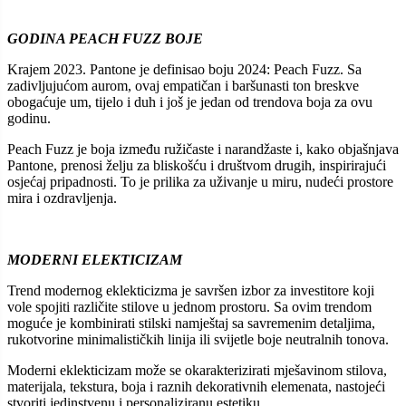
GODINA PEACH FUZZ BOJE
Krajem 2023. Pantone je definisao boju 2024: Peach Fuzz. Sa
zadivljujućom aurom, ovaj empatičan i baršunasti ton breskve
obogaćuje um, tijelo i duh i još je jedan od trendova boja za ovu
godinu.
Peach Fuzz je boja između ružičaste i narandžaste i, kako objašnjava
Pantone, prenosi želju za bliskošću i društvom drugih, inspirirajući
osjećaj pripadnosti. To je prilika za uživanje u miru, nudeći prostore
mira i ozdravljenja.
MODERNI ELEKTICIZAM
Trend modernog eklekticizma je savršen izbor za investitore koji
vole spojiti različite stilove u jednom prostoru. Sa ovim trendom
moguće je kombinirati stilski namještaj sa savremenim detaljima,
rukotvorine minimalističkih linija ili svijetle boje neutralnih tonova.
Moderni eklekticizam može se okarakterizirati mješavinom stilova,
materijala, tekstura, boja i raznih dekorativnih elemenata, nastojeći
stvoriti jedinstvenu i personaliziranu estetiku.