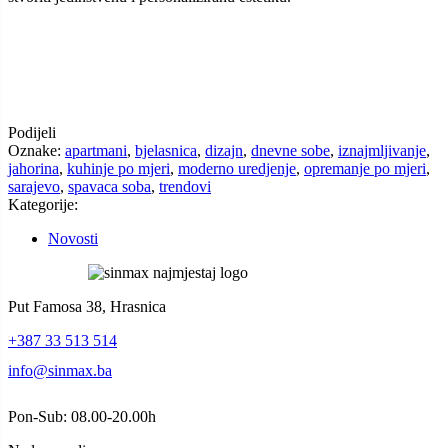
Podijeli
Oznake:
apartmani
,
bjelasnica
,
dizajn
,
dnevne sobe
,
iznajmljivanje
,
jahorina
,
kuhinje po mjeri
,
moderno uredjenje
,
opremanje po mjeri
,
sarajevo
,
spavaca soba
,
trendovi
Kategorije:
Novosti
Put Famosa 38, Hrasnica
+387 33 513 514
info@sinmax.ba
Pon-Sub: 08.00-20.00h