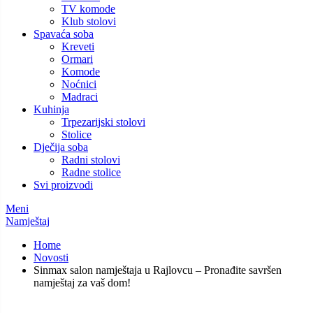
TV komode
Klub stolovi
Spavaća soba
Kreveti
Ormari
Komode
Noćnici
Madraci
Kuhinja
Trpezarijski stolovi
Stolice
Dječija soba
Radni stolovi
Radne stolice
Svi proizvodi
Meni
Namještaj
Home
Novosti
Sinmax salon namještaja u Rajlovcu – Pronađite savršen
namještaj za vaš dom!