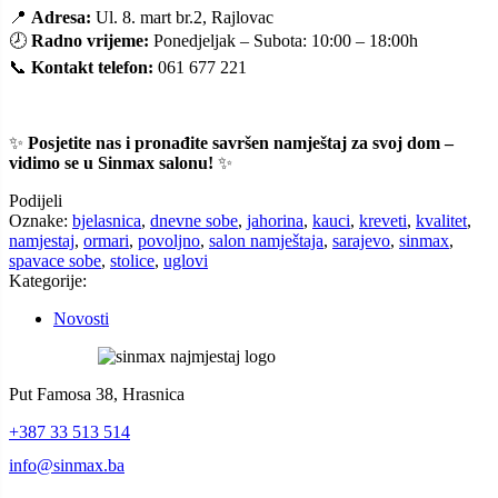
📍
Adresa:
Ul. 8. mart br.2, Rajlovac
🕗
Radno vrijeme:
Ponedjeljak – Subota: 10:00 – 18:00h
📞
Kontakt telefon:
061 677 221
✨
Posjetite nas i pronađite savršen namještaj za svoj dom –
vidimo se u Sinmax salonu!
✨
Podijeli
Oznake:
bjelasnica
,
dnevne sobe
,
jahorina
,
kauci
,
kreveti
,
kvalitet
,
namjestaj
,
ormari
,
povoljno
,
salon namještaja
,
sarajevo
,
sinmax
,
spavace sobe
,
stolice
,
uglovi
Kategorije:
Novosti
Put Famosa 38, Hrasnica
+387 33 513 514
info@sinmax.ba