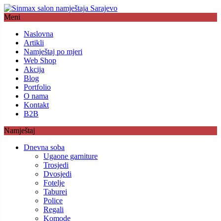
Meni
Naslovna
Artikli
Namještaj po mjeri
Web Shop
Akcija
Blog
Portfolio
O nama
Kontakt
B2B
Namještaj
Dnevna soba
Ugaone garniture
Trosjedi
Dvosjedi
Fotelje
Taburei
Police
Regali
Komode