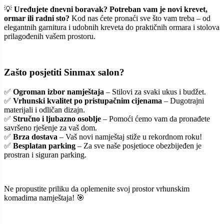
💡
Uređujete dnevni boravak? Potreban vam je novi krevet,
ormar ili radni sto?
Kod nas ćete pronaći sve što vam treba – od
elegantnih garnitura i udobnih kreveta do praktičnih ormara i stolova
prilagođenih vašem prostoru.
Zašto posjetiti Sinmax salon?
✅
Ogroman izbor namještaja
– Stilovi za svaki ukus i budžet.
✅
Vrhunski kvalitet po pristupačnim cijenama
– Dugotrajni
materijali i odličan dizajn.
✅
Stručno i ljubazno osoblje
– Pomoći ćemo vam da pronađete
savršeno rješenje za vaš dom.
✅
Brza dostava
– Vaš novi namještaj stiže u rekordnom roku!
✅
Besplatan parking
– Za sve naše posjetioce obezbijeđen je
prostran i siguran parking.
Ne propustite priliku da oplemenite svoj prostor vrhunskim
komadima namještaja! 🎯