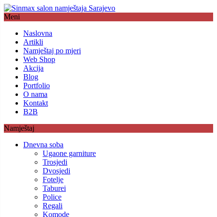
Meni
Naslovna
Artikli
Namještaj po mjeri
Web Shop
Akcija
Blog
Portfolio
O nama
Kontakt
B2B
Namještaj
Dnevna soba
Ugaone garniture
Trosjedi
Dvosjedi
Fotelje
Taburei
Police
Regali
Komode