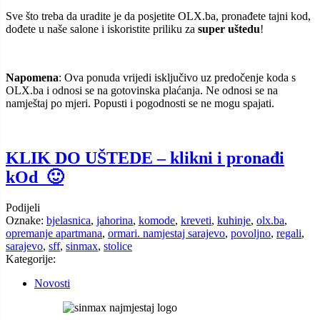
Sve što treba da uradite je da posjetite OLX.ba, pronađete tajni kod,
dođete u naše salone i iskoristite priliku za
super uštedu
!
Napomena
: Ova ponuda vrijedi isključivo uz predočenje koda s
OLX.ba i odnosi se na gotovinska plaćanja. Ne odnosi se na
namještaj po mjeri. Popusti i pogodnosti se ne mogu spajati.
KLIK DO UŠTEDE – klikni i pronađi
kOd 🙂
Podijeli
Oznake:
bjelasnica
,
jahorina
,
komode
,
kreveti
,
kuhinje
,
olx.ba
,
opremanje apartmana
,
ormari. namjestaj sarajevo
,
povoljno
,
regali
,
sarajevo
,
sff
,
sinmax
,
stolice
Kategorije:
Novosti