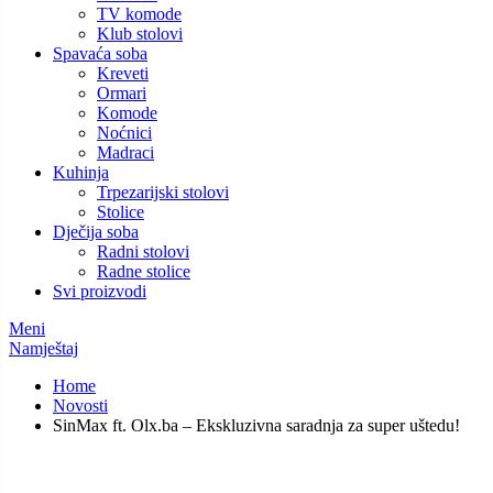
TV komode
Klub stolovi
Spavaća soba
Kreveti
Ormari
Komode
Noćnici
Madraci
Kuhinja
Trpezarijski stolovi
Stolice
Dječija soba
Radni stolovi
Radne stolice
Svi proizvodi
Meni
Namještaj
Home
Novosti
SinMax ft. Olx.ba – Ekskluzivna saradnja za super uštedu!