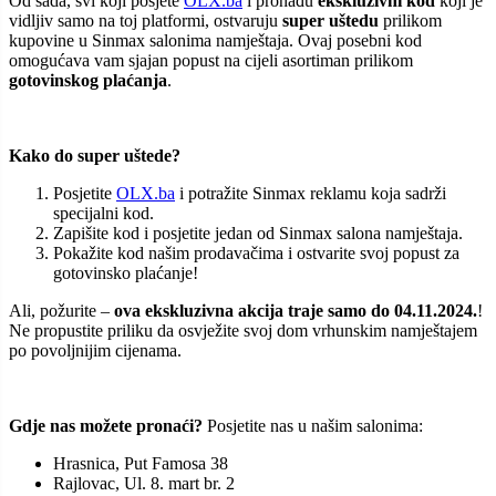
Od sada, svi koji posjete
OLX.ba
i pronađu
ekskluzivni kod
koji je
vidljiv samo na toj platformi, ostvaruju
super uštedu
prilikom
kupovine u Sinmax salonima namještaja. Ovaj posebni kod
omogućava vam sjajan popust na cijeli asortiman prilikom
gotovinskog plaćanja
.
Kako do super uštede?
Posjetite
OLX.ba
i potražite Sinmax reklamu koja sadrži
specijalni kod.
Zapišite kod i posjetite jedan od Sinmax salona namještaja.
Pokažite kod našim prodavačima i ostvarite svoj popust za
gotovinsko plaćanje!
Ali, požurite –
ova ekskluzivna akcija traje samo do 04.11.2024.
!
Ne propustite priliku da osvježite svoj dom vrhunskim namještajem
po povoljnijim cijenama.
Gdje nas možete pronaći?
Posjetite nas u našim salonima:
Hrasnica, Put Famosa 38
Rajlovac, Ul. 8. mart br. 2