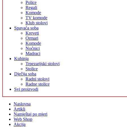
Police
Regali
Komode
TV komode
Klub stolovi
Spavaća soba
Kreveti
Ormari
Komode
Noćnici
Madraci
Kuhinja
Trpezarijski stolovi
Stolice
Dječija soba
Radni stolovi
Radne stolice
Svi proizvodi
Naslovna
Artikli
Namještaj po mjeri
Web Shop
Akcija