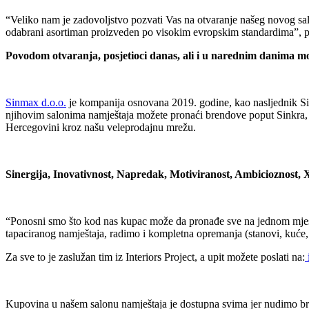
“Veliko nam je zadovoljstvo pozvati Vas na otvaranje našeg novog 
odabrani asortiman proizveden po visokim evropskim standardima”, 
Povodom otvaranja, posjetioci danas, ali i u narednim danima mog
Sinmax d.o.o.
je kompanija osnovana 2019. godine, kao nasljednik Sin
njihovim salonima namještaja možete pronaći brendove poput Sinkra, M
Hercegovini kroz našu veleprodajnu mrežu.
Sinergija, Inovativnost, Napredak, Motiviranost, Ambicioznost, 
“Ponosni smo što kod nas kupac može da pronađe sve na jednom mjestu
tapaciranog namještaja, radimo i kompletna opremanja (stanovi, kuće, ho
Za sve to je zaslužan tim iz Interiors Project, a upit možete poslati na:
Kupovina u našem salonu namještaja je dostupna svima jer nudimo broj