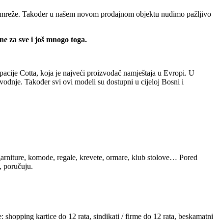
ne mreže. Također u našem novom prodajnom objektu nudimo pažljivo
e za sve i još mnogo toga.
acije Cotta, koja je najveći proizvođač namještaja u Evropi. U
odnje. Također svi ovi modeli su dostupni u cijeloj Bosni i
arniture, komode, regale, krevete, ormare, klub stolove… Pored
, poručuju.
hopping kartice do 12 rata, sindikati / firme do 12 rata, beskamatni