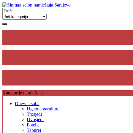
Gdje se
nalazimo
Plaćanje
na rate
Besplatna dostava,
unos i montaža
Kategorije namještaja
Dnevna soba
Ugaone garniture
Trosjedi
Dvosjedi
Fotelje
Taburei