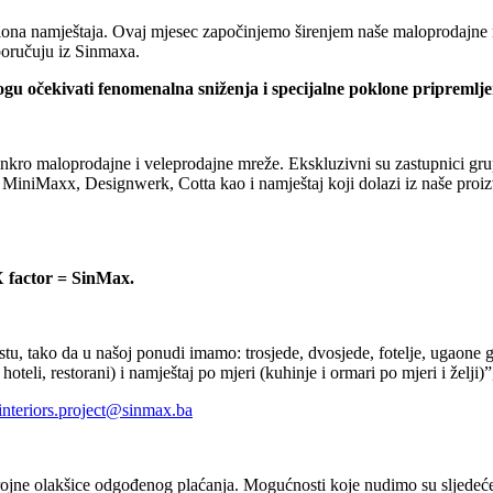
salona namještaja. Ovaj mjesec započinjemo širenjem naše maloprodaj
poručuju iz Sinmaxa.
u očekivati fenomenalna sniženja i specijalne poklone pripremljen
kro maloprodajne i veleprodajne mreže. Ekskluzivni su zastupnici grup
iniMaxx, Designwerk, Cotta kao i namještaj koji dolazi iz naše proizv
X factor = SinMax.
, tako da u našoj ponudi imamo: trosjede, dvosjede, fotelje, ugaone g
teli, restorani) i namještaj po mjeri (kuhinje i ormari po mjeri i želji)”
interiors.project@sinmax.ba
ne olakšice odgođenog plaćanja. Mogućnosti koje nudimo su sljedeće: s