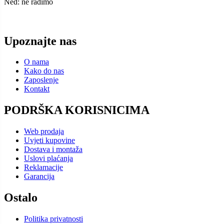
Ned: ne radimo
Upoznajte nas
O nama
Kako do nas
Zaposlenje
Kontakt
PODRŠKA KORISNICIMA
Web prodaja
Uvjeti kupovine
Dostava i montaža
Uslovi plaćanja
Reklamacije
Garancija
Ostalo
Politika privatnosti