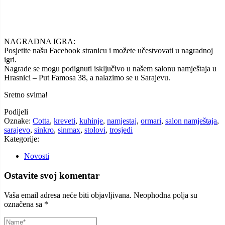
NAGRADNA IGRA:
Posjetite našu Facebook stranicu i možete učestvovati u nagradnoj
igri.
Nagrade se mogu podignuti isključivo u našem salonu namještaja u
Hrasnici – Put Famosa 38, a nalazimo se u Sarajevu.
Sretno svima!
Podijeli
Oznake:
Cotta
,
kreveti
,
kuhinje
,
namjestaj
,
ormari
,
salon namještaja
,
sarajevo
,
sinkro
,
sinmax
,
stolovi
,
trosjedi
Kategorije:
Novosti
Ostavite svoj komentar
Vaša email adresa neće biti objavljivana.
Neophodna polja su
označena sa
*