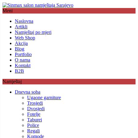
Meni
Naslovna
Artikli
Namještaj po mjeri
Web Shop
Akcija
Blog
Portfolio
O nama
Kontakt
B2B
Namještaj
Dnevna soba
Ugaone garniture
Trosjedi
Dvosjedi
Fotelje
Taburei
Police
Regali
Komode