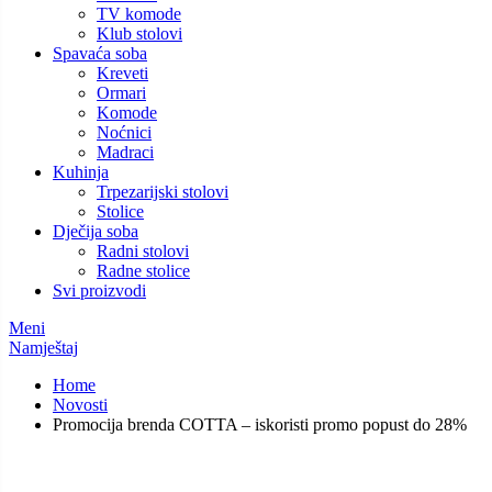
TV komode
Klub stolovi
Spavaća soba
Kreveti
Ormari
Komode
Noćnici
Madraci
Kuhinja
Trpezarijski stolovi
Stolice
Dječija soba
Radni stolovi
Radne stolice
Svi proizvodi
Meni
Namještaj
Home
Novosti
Promocija brenda COTTA – iskoristi promo popust do 28%