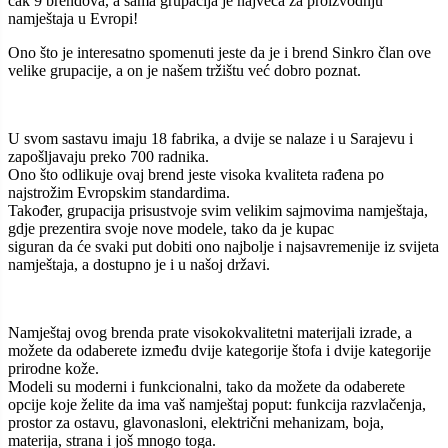
čak 9 brendova, a sama grupacija je najveća za proizvodnju
namještaja u Evropi!
Ono što je interesatno spomenuti jeste da je i brend Sinkro član ove
velike grupacije, a on je našem tržištu već dobro poznat.
U svom sastavu imaju 18 fabrika, a dvije se nalaze i u Sarajevu i
zapošljavaju preko 700 radnika.
Ono što odlikuje ovaj brend jeste visoka kvaliteta rađena po
najstrožim Evropskim standardima.
Također, grupacija prisustvoje svim velikim sajmovima namještaja,
gdje prezentira svoje nove modele, tako da je kupac
siguran da će svaki put dobiti ono najbolje i najsavremenije iz svijeta
namještaja, a dostupno je i u našoj državi.
Namještaj ovog brenda prate visokokvalitetni materijali izrade, a
možete da odaberete između dvije kategorije štofa i dvije kategorije
prirodne kože.
Modeli su moderni i funkcionalni, tako da možete da odaberete
opcije koje želite da ima vaš namještaj poput: funkcija razvlačenja,
prostor za ostavu, glavonasloni, električni mehanizam, boja,
materija, strana i još mnogo toga.