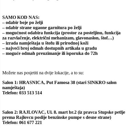
SAMO KOD NAS:
– odabir boje po želji
– odabir strane ugaone garnitura po želji
– mogućnost odabira funkcija (prostor za posteljinu, funkcija
za razvlačenje, električni mehanizam, glavonaslon, štof…)
– izrada namještaja u štofu ili prirodnoj koži
– najveći broj odmah dostupnih artikala u gradu
– moguće odmah preuzimanje ili isporuka do 72h
Možete nas posjetiti na dvije lokacije, a to su:
Salon 1: HRASNICA, Put Famosa 38 (stari SINKRO salon
namještaja)
Telefon: 033 513 514
Salon 2: RAJLOVAC, Ul. 8. mart br.2 (iz pravca Stupske petlje
prema Rajlovcu poslije benzinske pumpe s desne strane)
Telefon: 061 677 221