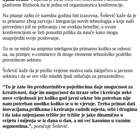
platforme Bizbook.ba te jedna od organizatorica konferencije.
Na pitanje zašto će naredna godina biti izazovna, Šošević kaže da je
to primarno zbog razvoja i integracija novih tehnologija a koje naši
privrednici još ne prihvataju i ne uviđaju benefite, a ovom
konferencijom se želi ponuditi prilika da nauče kako mogu
unaprijediti svoje poslovanje.
Tu se ne misli na umjetnu inteligenciju primarno koliko se odnosi
na, na primjer, e-commerce ili druge elemente tehnološke podrške
privrednom sektoru.
Šošević kaže da je prošlo vrijeme motiva rada isključivo u javnom
sektoru i da se sve više mladih ljudi odlučuju za preuzetništvo.
“To je zato što preduzetništvo pojedincima daje mogućnost za
kreativnost, daje im mogućnost da izraze sebe i kreiraju neke
nove vrijednosti jer koliko god javni sektor bio potreban nije
nam potreban onoliko koliko se u to vjeruje. Treba primat dati
inovacijama,prilikama i kreiranju radnih mjesta, sebi i drugima
i da tako mijenjamo tržište jer tržište je jako dinamično u
svijetu i mijenja se iz dana u dan, a mi već kasnimo u raznim
segmentima.”,
poručuje Šošević.