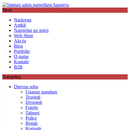
Meni
Naslovna
Artikli
Namještaj po mjeri
Web Shop
Akcija
Blog
Portfolio
O nama
Kontakt
B2B
Namještaj
Dnevna soba
Ugaone garniture
Trosjedi
Dvosjedi
Fotelje
Taburei
Police
Regali
Komode