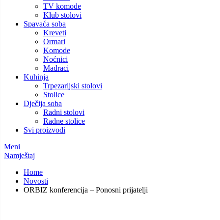
TV komode
Klub stolovi
Spavaća soba
Kreveti
Ormari
Komode
Noćnici
Madraci
Kuhinja
Trpezarijski stolovi
Stolice
Dječija soba
Radni stolovi
Radne stolice
Svi proizvodi
Meni
Namještaj
Home
Novosti
ORBIZ konferencija – Ponosni prijatelji