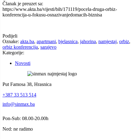
Članak je preuzet sa:
https://www.akta.ba/vijesti/bih/171119/pocela-druga-orbiz-
konferencija-u-fokusu-osnazivanjedomacih-biznisa
Podijeli
Oznake:
akta.ba
,
apartmani
,
bjelasnica
,
jahorina
,
namjestaj
,
orbiz
,
orbiz konferencija
,
sarajevo
Kategorije:
Novosti
Put Famosa 38, Hrasnica
+387 33 513 514
info@sinmax.ba
Pon-Sub: 08.00-20.00h
Ned: ne radimo