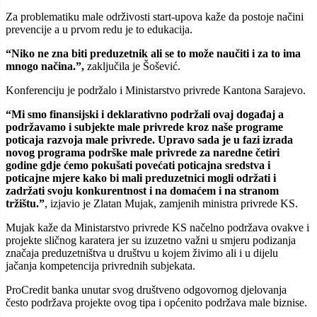
Za problematiku male održivosti start-upova kaže da postoje načini
prevencije a u prvom redu je to edukacija.
“Niko ne zna biti preduzetnik ali se to može naučiti i za to ima
mnogo načina.”,
zaključila je Šošević.
Konferenciju je podržalo i Ministarstvo privrede Kantona Sarajevo.
“Mi smo finansijski i deklarativno podržali ovaj događaj a
podržavamo i subjekte male privrede kroz naše programe
poticaja razvoja male privrede. Upravo sada je u fazi izrada
novog programa podrške male privrede za naredne četiri
godine gdje ćemo pokušati povećati poticajna sredstva i
poticajne mjere kako bi mali preduzetnici mogli održati i
zadržati svoju konkurentnost i na domaćem i na stranom
tržištu.”
, izjavio je Zlatan Mujak, zamjenih ministra privrede KS.
Mujak kaže da Ministarstvo privrede KS načelno podržava ovakve i
projekte sličnog karatera jer su izuzetno važni u smjeru podizanja
značaja preduzetništva u društvu u kojem živimo ali i u dijelu
jačanja kompetencija privrednih subjekata.
ProCredit banka unutar svog društveno odgovornog djelovanja
često podržava projekte ovog tipa i općenito podržava male biznise.