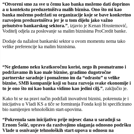
“Otvoreni smo za sve u čemu kao banka možemo dati doprinos
a u kontekstu preduzetništva malih biznisa. Ono što mi kao
banka možemo podržati su organizacije koje se bave konkretno
razvojem preduzetništva jer je u tom dijelu jako važno
prisutstvo bankarskog sektora.”
, izjavio je Kenan Hrustemović,
Voditelj odjela za poslovanje sa malim biznisima ProCredit banke.
Dodaje da nažalost bankarski sektor u ovom momentu nema tako
velike preferencije ka malim biznisima.
“Ne gledamo neku kratkoročnu korist, nego ih posmatramo i
podržavamo ih kao male biznise, gradimo dugotročne
partnerske saradnje i pomažemo im da “odrastu” u velike
biznise, SMB kompanije koji su baza razvoja svake ekonomije i
to je ono što mi kao banka vidimo kao jedini cilj.”
, zaključio je.
Kako bi se na pravi način podržali inovativni biznisi, pokrenuta je i
inicijativa u Vladi KS a tiče se formiranja Fonda koji bi specificirano
bio namijenjen tehnološkim start-upovima.
“Pokrenula sam inicijativu prije mjesec dana u saradnji sa
Ernom Šošić, upravo da razdvojimo ulaganja odnosno podršku
Vlade u osnivanje tehnoloških start-upova u odnosu na