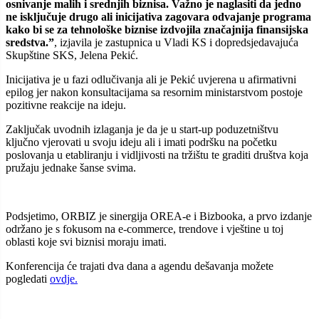
osnivanje malih i srednjih biznisa. Važno je naglasiti da jedno
ne isključuje drugo ali inicijativa zagovara odvajanje programa
kako bi se za tehnološke biznise izdvojila značajnija finansijska
sredstva.”
, izjavila je zastupnica u Vladi KS i dopredsjedavajuća
Skupštine SKS, Jelena Pekić.
Inicijativa je u fazi odlučivanja ali je Pekić uvjerena u afirmativni
epilog jer nakon konsultacijama sa resornim ministarstvom postoje
pozitivne reakcije na ideju.
Zaključak uvodnih izlaganja je da je u start-up poduzetništvu
ključno vjerovati u svoju ideju ali i imati podršku na početku
poslovanja u etabliranju i vidljivosti na tržištu te graditi društva koja
pružaju jednake šanse svima.
Podsjetimo, ORBIZ je sinergija OREA-e i Bizbooka, a prvo izdanje
održano je s fokusom na e-commerce, trendove i vještine u toj
oblasti koje svi biznisi moraju imati.
Konferencija će trajati dva dana a agendu dešavanja možete
pogledati
ovdje.