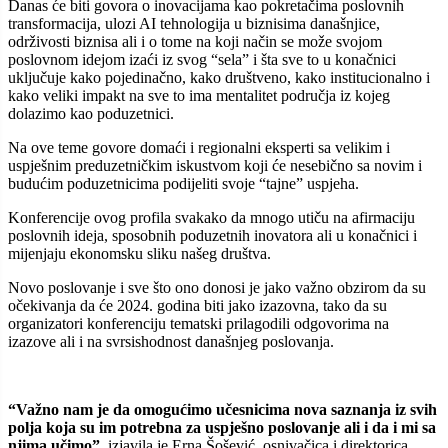
Danas će biti govora o inovacijama kao pokretačima poslovnih
transformacija, ulozi AI tehnologija u biznisima današnjice,
održivosti biznisa ali i o tome na koji način se može svojom
poslovnom idejom izaći iz svog “sela” i šta sve to u konačnici
uključuje kako pojedinačno, kako društveno, kako institucionalno i
kako veliki impakt na sve to ima mentalitet područja iz kojeg
dolazimo kao poduzetnici.
Na ove teme govore domaći i regionalni eksperti sa velikim i
uspješnim preduzetničkim iskustvom koji će nesebično sa novim i
budućim poduzetnicima podijeliti svoje “tajne” uspjeha.
Konferencije ovog profila svakako da mnogo utiču na afirmaciju
poslovnih ideja, sposobnih poduzetnih inovatora ali u konačnici i
mijenjaju ekonomsku sliku našeg društva.
Novo poslovanje i sve što ono donosi je jako važno obzirom da su
očekivanja da će 2024. godina biti jako izazovna, tako da su
organizatori konferenciju tematski prilagodili odgovorima na
izazove ali i na svrsishodnost današnjeg poslovanja.
“Važno nam je da omogućimo učesnicima nova saznanja iz svih
polja koja su im potrebna za uspješno poslovanje ali i da i mi sa
njima učimo”
, izjavila je Erna Šošević, osnivačica i direktorica