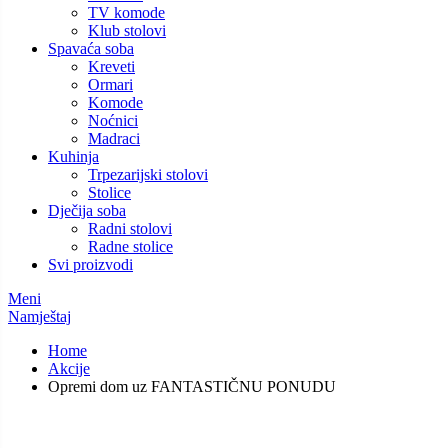
TV komode
Klub stolovi
Spavaća soba
Kreveti
Ormari
Komode
Noćnici
Madraci
Kuhinja
Trpezarijski stolovi
Stolice
Dječija soba
Radni stolovi
Radne stolice
Svi proizvodi
Meni
Namještaj
Home
Akcije
Opremi dom uz FANTASTIČNU PONUDU