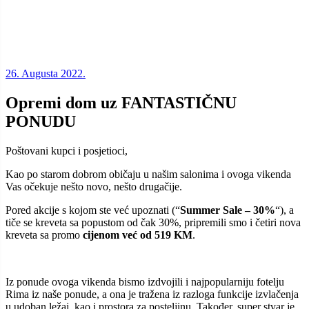
26. Augusta 2022.
Opremi dom uz FANTASTIČNU
PONUDU
Poštovani kupci i posjetioci,
Kao po starom dobrom običaju u našim salonima i ovoga vikenda
Vas očekuje nešto novo, nešto drugačije.
Pored akcije s kojom ste već upoznati (“
Summer Sale – 30%
“), a
tiče se kreveta sa popustom od čak 30%, pripremili smo i četiri nova
kreveta sa promo
cijenom već od 519 KM
.
Iz ponude ovoga vikenda bismo izdvojili i najpopularniju fotelju
Rima iz naše ponude, a ona je tražena iz razloga funkcije izvlačenja
u udoban ležaj, kao i prostora za posteljinu. Također, super stvar je