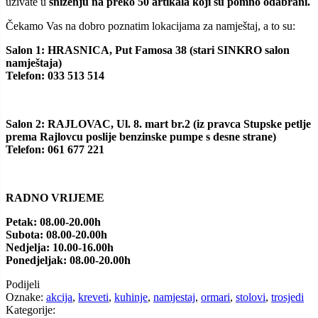
uživate u
sniženju na preko 50 artikala koji su pomno odabrani.
Čekamo Vas na dobro poznatim lokacijama za namještaj, a to su:
Salon 1: HRASNICA, Put Famosa 38 (stari SINKRO salon
namještaja)
Telefon: 033 513 514
Salon 2: RAJLOVAC, Ul. 8. mart br.2 (iz pravca Stupske petlje
prema Rajlovcu poslije benzinske pumpe s desne strane)
Telefon: 061 677 221
RADNO VRIJEME
Petak: 08.00-20.00h
Subota: 08.00-20.00h
Nedjelja: 10.00-16.00h
Ponedjeljak: 08.00-20.00h
Podijeli
Oznake:
akcija
,
kreveti
,
kuhinje
,
namjestaj
,
ormari
,
stolovi
,
trosjedi
Kategorije: