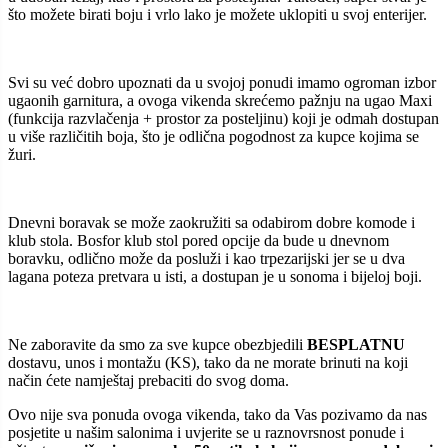
što možete birati boju i vrlo lako je možete uklopiti u svoj enterijer.
Svi su već dobro upoznati da u svojoj ponudi imamo ogroman izbor
ugaonih garnitura, a ovoga vikenda skrećemo pažnju na ugao Maxi
(funkcija razvlačenja + prostor za posteljinu) koji je odmah dostupan
u više različitih boja, što je odlična pogodnost za kupce kojima se
žuri.
Dnevni boravak se može zaokružiti sa odabirom dobre komode i
klub stola. Bosfor klub stol pored opcije da bude u dnevnom
boravku, odlično može da posluži i kao trpezarijski jer se u dva
lagana poteza pretvara u isti, a dostupan je u sonoma i bijeloj boji.
Ne zaboravite da smo za sve kupce obezbjedili
BESPLATNU
dostavu, unos i montažu (KS), tako da ne morate brinuti na koji
način ćete namještaj prebaciti do svog doma.
Ovo nije sva ponuda ovoga vikenda, tako da Vas pozivamo da nas
posjetite u našim salonima i uvjerite se u raznovrsnost ponude i