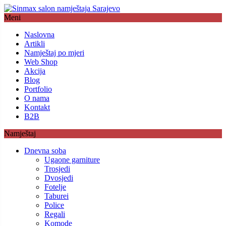
Meni
Naslovna
Artikli
Namještaj po mjeri
Web Shop
Akcija
Blog
Portfolio
O nama
Kontakt
B2B
Namještaj
Dnevna soba
Ugaone garniture
Trosjedi
Dvosjedi
Fotelje
Taburei
Police
Regali
Komode