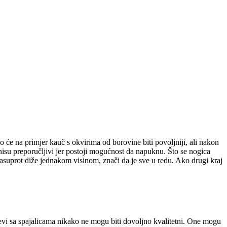
ko će na primjer kauč s okvirima od borovine biti povoljniji, ali nakon
ala nisu preporučljivi jer postoji mogućnost da napuknu. Što se nogica
j nasuprot diže jednakom visinom, znači da je sve u redu. Ako drugi kraj
spojevi sa spajalicama nikako ne mogu biti dovoljno kvalitetni. One mogu