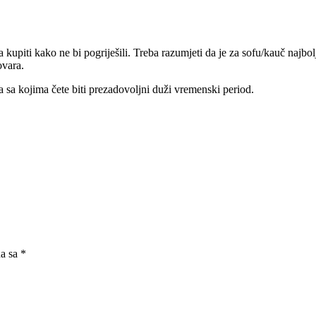
ta kupiti kako ne bi pogriješili. Treba razumjeti da je za sofu/kauč naj
ovara.
a sa kojima čete biti prezadovoljni duži vremenski period.
na sa
*