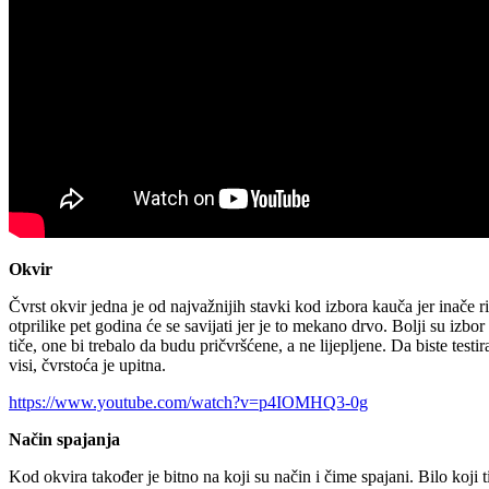
Okvir
Čvrst okvir jedna je od najvažnijih stavki kod izbora kauča jer inače r
otprilike pet godina će se savijati jer je to mekano drvo. Bolji su izbor
tiče, one bi trebalo da budu pričvršćene, a ne lijepljene. Da biste tes
visi, čvrstoća je upitna.
https://www.youtube.com/watch?v=p4IOMHQ3-0g
Način spajanja
Kod okvira također je bitno na koji su način i čime spajani. Bilo koji t