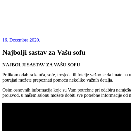
16. Decembra 2020.
Najbolji sastav za Vašu sofu
NAJBOLJI SASTAV ZA VAŠU SOFU
Prilikom odabira kauča, sofe, trosjeda ili fotelje važno je da imate na u
potrajati možete prepoznati pomoću nekoliko važnih detalja.
Osim osnovnih informacija koje su Vam potrebne pri odabiru namještaja, 
proizvod, u našem salonu možete dobiti sve potrebne informacije od na