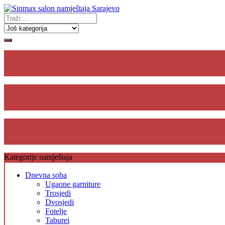
Gdje se
nalazimo
Plaćanje
na rate
Besplatna dostava,
unos i montaža
Kategorije namještaja
Dnevna soba
Ugaone garniture
Trosjedi
Dvosjedi
Fotelje
Taburei