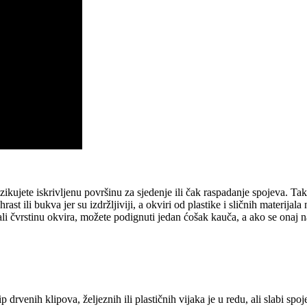
izikujete iskrivljenu površinu za sjedenje ili čak raspadanje spojeva. Ta
 hrast ili bukva jer su izdržljiviji, a okviri od plastike i sličnih materij
tirali čvrstinu okvira, možete podignuti jedan ćošak kauča, a ako se ona
ip drvenih klipova, željeznih ili plastičnih vijaka je u redu, ali slabi 