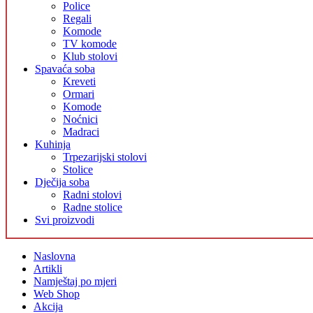
Police
Regali
Komode
TV komode
Klub stolovi
Spavaća soba
Kreveti
Ormari
Komode
Noćnici
Madraci
Kuhinja
Trpezarijski stolovi
Stolice
Dječija soba
Radni stolovi
Radne stolice
Svi proizvodi
Naslovna
Artikli
Namještaj po mjeri
Web Shop
Akcija