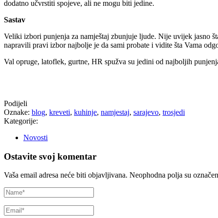
dodatno učvrstiti spojeve, ali ne mogu biti jedine.
Sastav
Veliki izbori punjenja za namještaj zbunjuje ljude. Nije uvijek jasno š
napravili pravi izbor najbolje je da sami probate i vidite šta Vama odg
Val opruge, latoflek, gurtne, HR spužva su jedini od najboljih punjenj
Podijeli
Oznake:
blog
,
kreveti
,
kuhinje
,
namjestaj
,
sarajevo
,
trosjedi
Kategorije:
Novosti
Ostavite svoj komentar
Vaša email adresa neće biti objavljivana.
Neophodna polja su označe