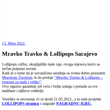
13. Maja 2022.
Mravko Travko & Lollipops Sarajevo
Lollipops caffee, okupljalište male raje, ovoga mjeseca kreće sa
nečim potpuno novim.
Radi se o tome da je ozvaničena saradnja sa svima dobro poznatim
Mravkom Travkom
, te da postaje
“Mravko Travko & Lollipops –
restoran za male i velike”
.
Ovo sigurno garantuje još veću i bolju uslugu i ponudu za sve
mališane i njihove roditelje.
Veeeliko re-otvorenje će se desiti 21.05.2022., a to tada posjetite
LOLLIPOPS stranicu
i zaigrajte
NAGRADNU IGRU.