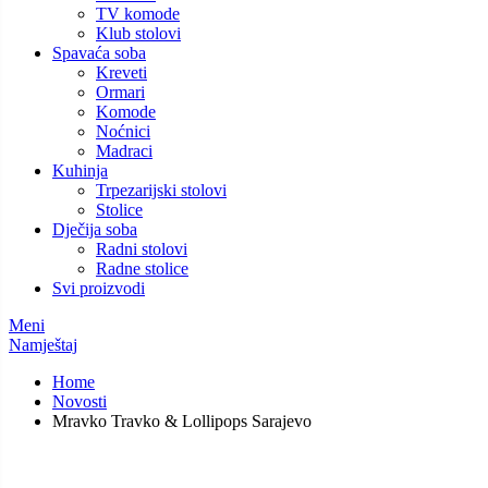
TV komode
Klub stolovi
Spavaća soba
Kreveti
Ormari
Komode
Noćnici
Madraci
Kuhinja
Trpezarijski stolovi
Stolice
Dječija soba
Radni stolovi
Radne stolice
Svi proizvodi
Meni
Namještaj
Home
Novosti
Mravko Travko & Lollipops Sarajevo