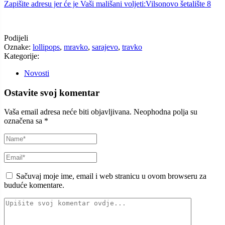
Zapišite adresu jer će je Vaši mališani voljeti:Vilsonovo šetalište 8
Podijeli
Oznake:
lollipops
,
mravko
,
sarajevo
,
travko
Kategorije:
Novosti
Ostavite svoj komentar
Vaša email adresa neće biti objavljivana.
Neophodna polja su
označena sa
*
Sačuvaj moje ime, email i web stranicu u ovom browseru za
buduće komentare.