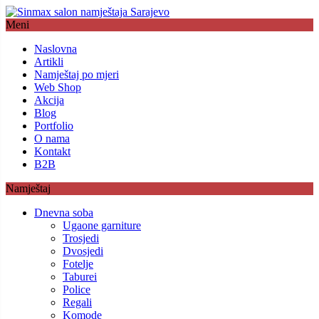
Meni
Naslovna
Artikli
Namještaj po mjeri
Web Shop
Akcija
Blog
Portfolio
O nama
Kontakt
B2B
Namještaj
Dnevna soba
Ugaone garniture
Trosjedi
Dvosjedi
Fotelje
Taburei
Police
Regali
Komode