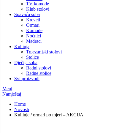
TV komode
Klub stolovi
Spavaća soba
Kreveti
Ormari
Komode
Noćnici
Madraci
Kuhinja
Trpezarijski stolovi
Stolice
Dječija soba
Radni stolovi
Radne stolice
Svi proizvodi
Meni
Namještaj
Home
Novosti
Kuhinje / ormari po mjeri – AKCIJA