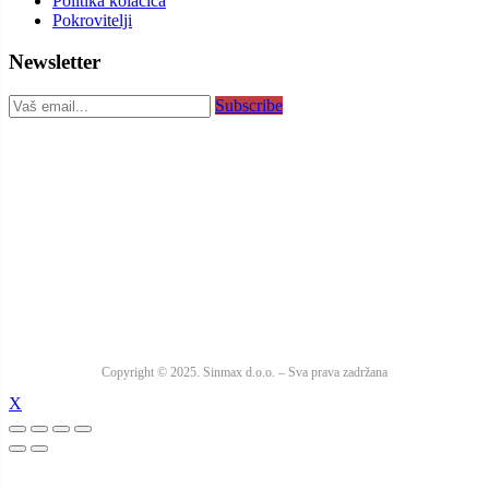
Politika kolačića
Pokrovitelji
Newsletter
Subscribe
Copyright © 2025. Sinmax d.o.o. – Sva prava zadržana
X