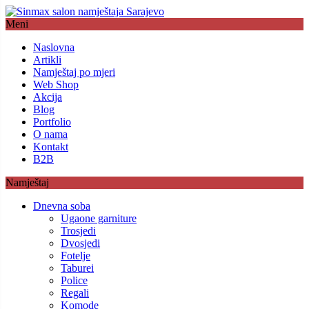
Meni
Naslovna
Artikli
Namještaj po mjeri
Web Shop
Akcija
Blog
Portfolio
O nama
Kontakt
B2B
Namještaj
Dnevna soba
Ugaone garniture
Trosjedi
Dvosjedi
Fotelje
Taburei
Police
Regali
Komode