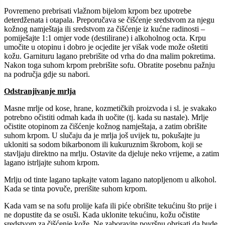
Povremeno prebrisati vlažnom bijelom krpom bez upotrebe
deterdženata i otapala. Preporučava se čišćenje sredstvom za njegu
kožnog namještaja ili sredstvom za čišćenje iz kućne radinosti –
pomiješajte 1:1 omjer vode (destilirane) i alkoholnog octa. Krpu
umočite u otopinu i dobro je ocjedite jer višak vode može oštetiti
kožu. Garnituru lagano prebrišite od vrha do dna malim pokretima.
Nakon toga suhom krpom prebrišite sofu. Obratite posebnu pažnju
na područja gdje su nabori.
Odstranjivanje mrlja
Masne mrlje od kose, hrane, kozmetičkih proizvoda i sl. je svakako
potrebno očistiti odmah kada ih uočite (tj. kada su nastale). Mrlje
očistite otopinom za čišćenje kožnog namještaja, a zatim obrišite
suhom krpom. U slučaju da je mrlja još uvijek tu, pokušajte ju
ukloniti sa sodom bikarbonom ili kukuruznim škrobom, koji se
stavljaju direktno na mrlju. Ostavite da djeluje neko vrijeme, a zatim
lagano istrljajte suhom krpom.
Mrlju od tinte lagano tapkajte vatom lagano natopljenom u alkohol.
Kada se tinta povuče, prerišite suhom krpom.
Kada vam se na sofu prolije kafa ili piće obrišite tekućinu što prije i
ne dopustite da se osuši. Kada uklonite tekućinu, kožu očistite
sredstvom za čišćenje kože. Ne zaboravite površnu obrisati da bude