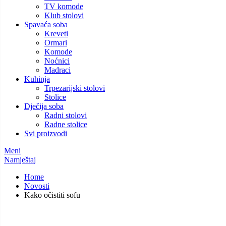
TV komode
Klub stolovi
Spavaća soba
Kreveti
Ormari
Komode
Noćnici
Madraci
Kuhinja
Trpezarijski stolovi
Stolice
Dječija soba
Radni stolovi
Radne stolice
Svi proizvodi
Meni
Namještaj
Home
Novosti
Kako očistiti sofu