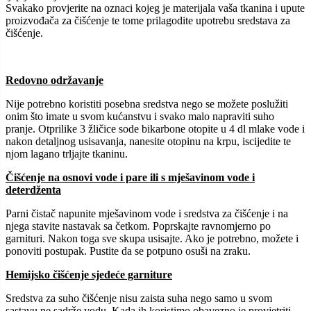
Svakako provjerite na oznaci kojeg je materijala vaša tkanina i upute
proizvođača za čišćenje te tome prilagodite upotrebu sredstava za
čišćenje.
Redovno održavanje
Nije potrebno koristiti posebna sredstva nego se možete poslužiti
onim što imate u svom kućanstvu i svako malo napraviti suho
pranje. Otprilike 3 žličice sode bikarbone otopite u 4 dl mlake vode i
nakon detaljnog usisavanja, nanesite otopinu na krpu, iscijedite te
njom lagano trljajte tkaninu.
Čišćenje na osnovi vode i pare ili s mješavinom vode i
deterdženta
Parni čistač napunite mješavinom vode i sredstva za čišćenje i na
njega stavite nastavak sa četkom. Poprskajte ravnomjerno po
garnituri. Nakon toga sve skupa usisajte. Ako je potrebno, možete i
ponoviti postupak. Pustite da se potpuno osuši na zraku.
Hemijsko čišćenje sjedeće garniture
Sredstva za suho čišćenje nisu zaista suha nego samo u svom
sastavu ne sadrže vodu. Kada ih koristimo obavezno je provjetriti