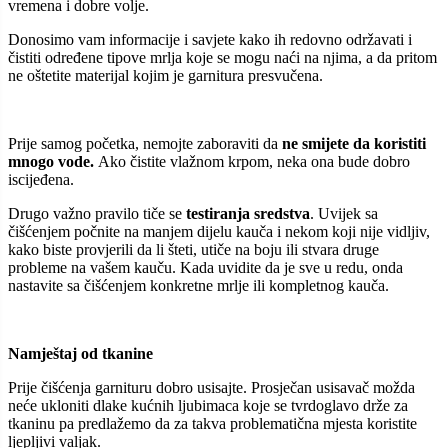
vremena i dobre volje.
Donosimo vam informacije i savjete kako ih redovno održavati i
čistiti određene tipove mrlja koje se mogu naći na njima, a da pritom
ne oštetite materijal kojim je garnitura presvučena.
Prije samog početka, nemojte zaboraviti da
ne smijete da koristiti
mnogo vode.
Ako čistite vlažnom krpom, neka ona bude dobro
iscijeđena.
Drugo važno pravilo tiče se
testiranja sredstva
. Uvijek sa
čišćenjem počnite na manjem dijelu kauča i nekom koji nije vidljiv,
kako biste provjerili da li šteti, utiče na boju ili stvara druge
probleme na vašem kauču. Kada uvidite da je sve u redu, onda
nastavite sa čišćenjem konkretne mrlje ili kompletnog kauča.
Namještaj od tkanine
Prije čišćenja garnituru dobro usisajte. Prosječan usisavač možda
neće ukloniti dlake kućnih ljubimaca koje se tvrdoglavo drže za
tkaninu pa predlažemo da za takva problematična mjesta koristite
ljepljivi valjak.