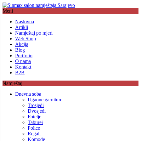
Meni
Naslovna
Artikli
Namještaj po mjeri
Web Shop
Akcija
Blog
Portfolio
O nama
Kontakt
B2B
Namještaj
Dnevna soba
Ugaone garniture
Trosjedi
Dvosjedi
Fotelje
Taburei
Police
Regali
Komode