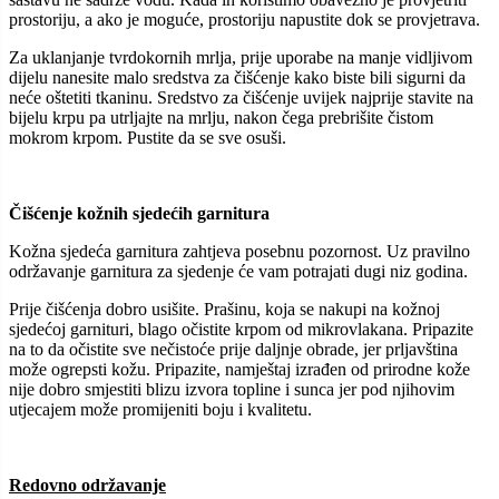
prostoriju, a ako je moguće, prostoriju napustite dok se provjetrava.
Za uklanjanje tvrdokornih mrlja, prije uporabe na manje vidljivom
dijelu nanesite malo sredstva za čišćenje kako biste bili sigurni da
neće oštetiti tkaninu. Sredstvo za čišćenje uvijek najprije stavite na
bijelu krpu pa utrljajte na mrlju, nakon čega prebrišite čistom
mokrom krpom. Pustite da se sve osuši.
Čišćenje kožnih sjedećih garnitura
Kožna sjedeća garnitura zahtjeva posebnu pozornost. Uz pravilno
održavanje garnitura za sjedenje će vam potrajati dugi niz godina.
Prije čišćenja dobro usišite. Prašinu, koja se nakupi na kožnoj
sjedećoj garnituri, blago očistite krpom od mikrovlakana. Pripazite
na to da očistite sve nečistoće prije daljnje obrade, jer prljavština
može ogrepsti kožu. Pripazite, namještaj izrađen od prirodne kože
nije dobro smjestiti blizu izvora topline i sunca jer pod njihovim
utjecajem može promijeniti boju i kvalitetu.
Redovno održavanje