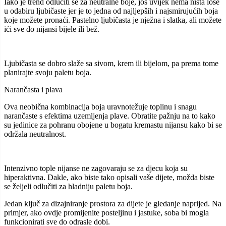
Iako je trend odlučiti se za neutralne boje, još uvijek nema ništa loše
u odabiru ljubičaste jer je to jedna od najljepših i najsmirujućih boja
koje možete pronaći. Pastelno ljubičasta je nježna i slatka, ali možete
ići sve do nijansi bijele ili bež.
Ljubičasta se dobro slaže sa sivom, krem ili bijelom, pa prema tome
planirajte svoju paletu boja.
Narančasta i plava
Ova neobična kombinacija boja uravnotežuje toplinu i snagu
narančaste s efektima uzemljenja plave. Obratite pažnju na to kako
su jedinice za pohranu obojene u bogatu kremastu nijansu kako bi se
održala neutralnost.
Intenzivno tople nijanse ne zagovaraju se za djecu koja su
hiperaktivna. Dakle, ako biste tako opisali vaše dijete, možda biste
se željeli odlučiti za hladniju paletu boja.
Jedan ključ za dizajniranje prostora za dijete je gledanje naprijed. Na
primjer, ako ovdje promijenite posteljinu i jastuke, soba bi mogla
funkcionirati sve do odrasle dobi.