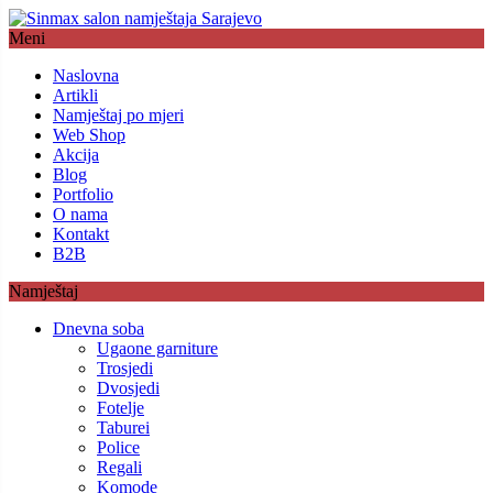
Meni
Naslovna
Artikli
Namještaj po mjeri
Web Shop
Akcija
Blog
Portfolio
O nama
Kontakt
B2B
Namještaj
Dnevna soba
Ugaone garniture
Trosjedi
Dvosjedi
Fotelje
Taburei
Police
Regali
Komode