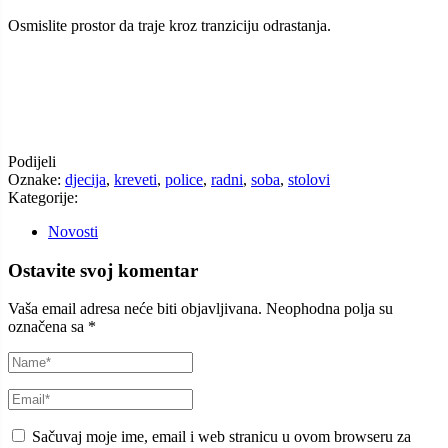
Osmislite prostor da traje kroz tranziciju odrastanja.
Podijeli
Oznake:
djecija
,
kreveti
,
police
,
radni
,
soba
,
stolovi
Kategorije:
Novosti
Ostavite svoj komentar
Vaša email adresa neće biti objavljivana.
Neophodna polja su
označena sa
*
Sačuvaj moje ime, email i web stranicu u ovom browseru za