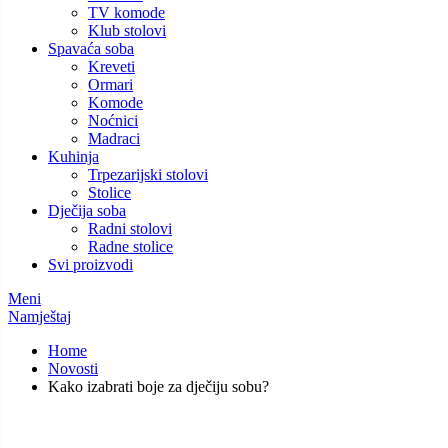
TV komode
Klub stolovi
Spavaća soba
Kreveti
Ormari
Komode
Noćnici
Madraci
Kuhinja
Trpezarijski stolovi
Stolice
Dječija soba
Radni stolovi
Radne stolice
Svi proizvodi
Meni
Namještaj
Home
Novosti
Kako izabrati boje za dječiju sobu?