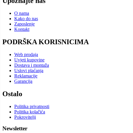
Upoznajte nas
O nama
Kako do nas
Zaposlenje
Kontakt
PODRŠKA KORISNICIMA
Web prodaja
Uvjeti kupovine
Dostava i montaža
Uslovi plaćanja
Reklamacije
Garancija
Ostalo
Politika privatnosti
Politika kolačića
Pokrovitelji
Newsletter