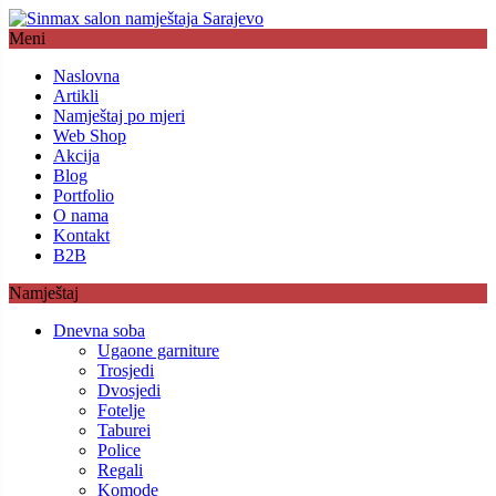
Meni
Naslovna
Artikli
Namještaj po mjeri
Web Shop
Akcija
Blog
Portfolio
O nama
Kontakt
B2B
Namještaj
Dnevna soba
Ugaone garniture
Trosjedi
Dvosjedi
Fotelje
Taburei
Police
Regali
Komode