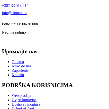
+387 33 513 514
info@sinmax.ba
Pon-Sub: 08.00-20.00h
Ned: ne radimo
Upoznajte nas
O nama
Kako do nas
Zaposlenje
Kontakt
PODRŠKA KORISNICIMA
Web prodaja
Uvjeti kupovine
Dostava i montaža
Uslovi plaćanja