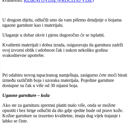
kvalitetom.
KLIKNI OVDJE (PROČITAJ VIŠE)
U drugom dijelu, odlučili smo da vam pišemo detaljnije o bojama
ugaone garniture kao i materijalu.
Ulaganje u dobar okvir i pjenu dugoročno će se isplatiti.
Kvalitetni materijali i dobra izrada, osiguravaju da garnitura zadrži
svoj izvorni oblik i udobnost čak i nakon nekoliko godina
svakodnevne upotrebe.
Pri odabiru novog tapaciranog namještaja, zasigurno ćete moći birati
između različitih boja i uzoraka materijala. Pojedine garniture
dostupne su čak u više od 30 nijansi boja.
Ugaone garniture – koža
Ako ste za garnituru spremni platiti malo više, onda se možete
opustiti i bez brige odlučiti da dio gdje sjedite bude od prave kože.
Kožne garniture su izuzetno kvalitetne, imaju dug vijek trajanje i
lahko se čiste.