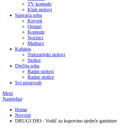
TV komode
Klub stolovi
Spavaća soba
Kreveti
Ormari
Komode
Noćnici
Madraci
Kuhinja
Trpezarijski stolovi
Stolice
Dječija soba
Radni stolovi
Radne stolice
Svi proizvodi
Meni
Namještaj
Home
Novosti
DRUGI DIO : Vodič za kupovinu sjedeće garniture