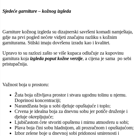
Sjedeće garniture – kožnog izgleda
Garniture kožnog izgleda su dizajnerski savršeni komadi namještaja,
gdje na prvi pogled nećete vidjeti značajnu razliku s kožnim
garniturama. Stilski imaju dovršenu izradu kao i kvalitet.
Upravo to su razlozi zašto se više kupaca odlučuje za kupovinu
garnitura koja
izgleda poput kožne verzije
, a cijena je sama po sebi
pristupačnija.
Važnost boja u prostoru:
Žuta boja oživljava prostor i stvara ugodnu tolinu u njemu.
Doprinosi koncentraciji;
Narandžasta boja u sobi djeluje opuštajuće i toplo;
Crvena je idealna boja za dnevnu sobu jer potiče druženje i
djeluje okrepljujuće;
Ljubičastom ćete stvoriti opuštenu i mirnu atmosferu u sobi;
Plava boja čini sobu hladnijom, ali prozračnom i opuštajućom;
Izbor zelene boje u dnevnoj sobi pridonosi smirenosti i