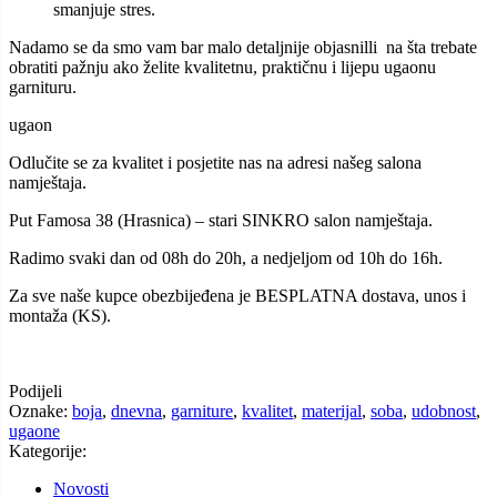
smanjuje stres.
Nadamo se da smo vam bar malo detaljnije objasnilli na šta trebate
obratiti pažnju ako želite kvalitetnu, praktičnu i lijepu ugaonu
garnituru.
ugaon
Odlučite se za kvalitet i posjetite nas na adresi našeg salona
namještaja.
Put Famosa 38 (Hrasnica) – stari SINKRO salon namještaja.
Radimo svaki dan od 08h do 20h, a nedjeljom od 10h do 16h.
Za sve naše kupce obezbijeđena je BESPLATNA dostava, unos i
montaža (KS).
Podijeli
Oznake:
boja
,
dnevna
,
garniture
,
kvalitet
,
materijal
,
soba
,
udobnost
,
ugaone
Kategorije:
Novosti