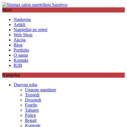
Meni
Naslovna
Artikli
Namještaj po mjeri
Web Shop
Akcija
Blog
Portfolio
O nama
Kontakt
B2B
Namještaj
Dnevna soba
Ugaone garniture
Trosjedi
Dvosjedi
Fotelje
Taburei
Police
Regali
Komode