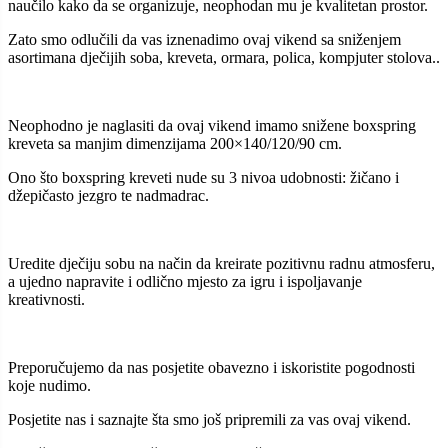
naučilo kako da se organizuje, neophodan mu je kvalitetan prostor.
Zato smo odlučili da vas iznenadimo ovaj vikend sa sniženjem
asortimana dječijih soba, kreveta, ormara, polica, kompjuter stolova..
Neophodno je naglasiti da ovaj vikend imamo snižene boxspring
kreveta sa manjim dimenzijama 200×140/120/90 cm.
Ono što boxspring kreveti nude su 3 nivoa udobnosti: žičano i
džepičasto jezgro te nadmadrac.
Uredite dječiju sobu na način da kreirate pozitivnu radnu atmosferu,
a ujedno napravite i odlično mjesto za igru i ispoljavanje
kreativnosti.
Preporučujemo da nas posjetite obavezno i iskoristite pogodnosti
koje nudimo.
Posjetite nas i saznajte šta smo još pripremili za vas ovaj vikend.