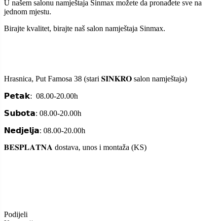
U našem salonu namještaja Sinmax možete da pronađete sve na
jednom mjestu.
Birajte kvalitet, birajte naš salon namještaja Sinmax.
Hrasnica, Put Famosa 38 (stari 𝐒𝐈𝐍𝐊𝐑𝐎 salon namještaja)
𝗣𝗲𝘁𝗮𝗸: 08.00-20.00h
𝗦𝘂𝗯𝗼𝘁𝗮: 08.00-20.00h
𝗡𝗲𝗱𝗷𝗲𝗹𝗷𝗮: 08.00-20.00h
𝐁𝐄𝐒𝐏𝐋𝐀𝐓𝐍𝐀 dostava, unos i montaža (KS)
Podijeli