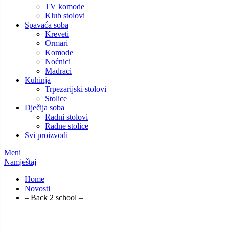
TV komode
Klub stolovi
Spavaća soba
Kreveti
Ormari
Komode
Noćnici
Madraci
Kuhinja
Trpezarijski stolovi
Stolice
Dječija soba
Radni stolovi
Radne stolice
Svi proizvodi
Meni
Namještaj
Home
Novosti
– Back 2 school –