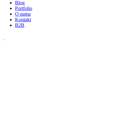
Blog
Portfolio
O nama
Kontakt
B2B
0
Vaša korpa
0.00
KM
Home
Novosti
Dječije sobe – Uređenje