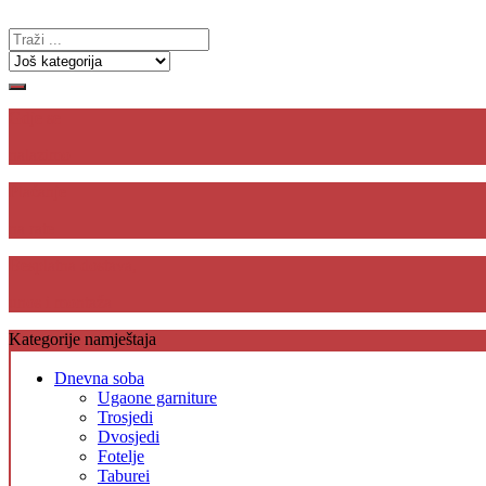
Gdje se
nalazimo
Plaćanje
na rate
Besplatna dostava,
unos i montaža
Kategorije namještaja
Dnevna soba
Ugaone garniture
Trosjedi
Dvosjedi
Fotelje
Taburei