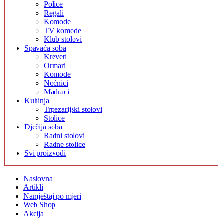
Police
Regali
Komode
TV komode
Klub stolovi
Spavaća soba
Kreveti
Ormari
Komode
Noćnici
Madraci
Kuhinja
Trpezarijski stolovi
Stolice
Dječija soba
Radni stolovi
Radne stolice
Svi proizvodi
Naslovna
Artikli
Namještaj po mjeri
Web Shop
Akcija