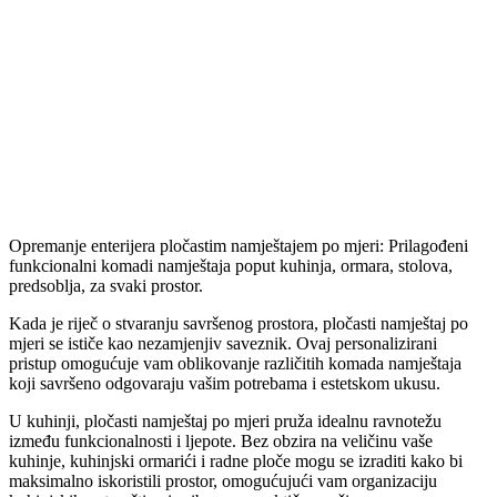
Opremanje enterijera pločastim namještajem po mjeri: Prilagođeni
funkcionalni komadi namještaja poput kuhinja, ormara, stolova,
predsoblja, za svaki prostor.
Kada je riječ o stvaranju savršenog prostora, pločasti namještaj po
mjeri se ističe kao nezamjenjiv saveznik. Ovaj personalizirani
pristup omogućuje vam oblikovanje različitih komada namještaja
koji savršeno odgovaraju vašim potrebama i estetskom ukusu.
U kuhinji, pločasti namještaj po mjeri pruža idealnu ravnotežu
između funkcionalnosti i ljepote. Bez obzira na veličinu vaše
kuhinje, kuhinjski ormarići i radne ploče mogu se izraditi kako bi
maksimalno iskoristili prostor, omogućujući vam organizaciju