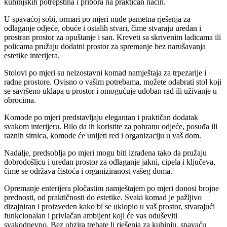
kuhinjskih potrepština i pribora na praktičan način.
U spavaćoj sobi, ormari po mjeri nude pametna rješenja za
odlaganje odjeće, obuće i ostalih stvari, čime stvaraju uredan i
prostran prostor za opuštanje i san. Kreveti sa skrivenim ladicama ili
policama pružaju dodatni prostor za spremanje bez narušavanja
estetike interijera.
Stolovi po mjeri su neizostavni komad namještaja za trpezarije i
radne prostore. Ovisno o vašim potrebama, možete odabrati stol koji
se savršeno uklapa u prostor i omogućuje udoban rad ili uživanje u
obrocima.
Komode po mjeri predstavljaju elegantan i praktičan dodatak
svakom interijeru. Bilo da ih koristite za pohranu odjeće, posuđa ili
raznih sitnica, komode će unijeti red i organizaciju u vaš dom.
Nadalje, predsoblja po mjeri mogu biti izrađena tako da pružaju
dobrodošlicu i uredan prostor za odlaganje jakni, cipela i ključeva,
čime se održava čistoća i organiziranost vašeg doma.
Opremanje enterijera pločastim namještajem po mjeri donosi brojne
prednosti, od praktičnosti do estetike. Svaki komad je pažljivo
dizajniran i proizveden kako bi se uklopio u vaš prostor, stvarajući
funkcionalan i privlačan ambijent koji će vas oduševiti
svakodnevno. Bez obzira trebate li rješenja za kuhinju, spavaću