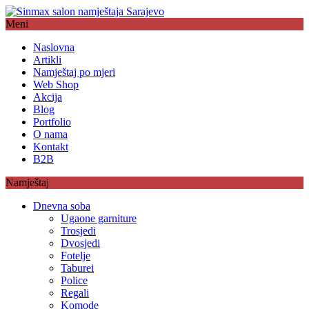
Meni
Naslovna
Artikli
Namještaj po mjeri
Web Shop
Akcija
Blog
Portfolio
O nama
Kontakt
B2B
Namještaj
Dnevna soba
Ugaone garniture
Trosjedi
Dvosjedi
Fotelje
Taburei
Police
Regali
Komode