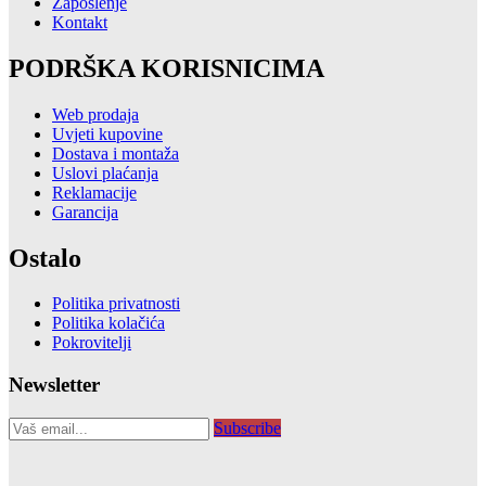
Zaposlenje
Kontakt
PODRŠKA KORISNICIMA
Web prodaja
Uvjeti kupovine
Dostava i montaža
Uslovi plaćanja
Reklamacije
Garancija
Ostalo
Politika privatnosti
Politika kolačića
Pokrovitelji
Newsletter
Subscribe