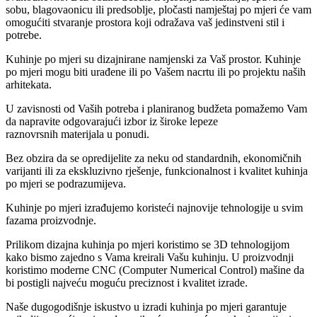
sobu, blagovaonicu ili predsoblje, pločasti namještaj po mjeri će vam
omogućiti stvaranje prostora koji odražava vaš jedinstveni stil i
potrebe.
Kuhinje po mjeri su dizajnirane namjenski za Vaš prostor. Kuhinje
po mjeri mogu biti urađene ili po Vašem nacrtu ili po projektu naših
arhitekata.
U zavisnosti od Vaših potreba i planiranog budžeta pomažemo Vam
da napravite odgovarajući izbor iz široke lepeze
raznovrsnih materijala u ponudi.
Bez obzira da se opredijelite za neku od standardnih, ekonomičnih
varijanti ili za ekskluzivno rješenje, funkcionalnost i kvalitet kuhinja
po mjeri se podrazumijeva.
Kuhinje po mjeri izrađujemo koristeći najnovije tehnologije u svim
fazama proizvodnje.
Prilikom dizajna kuhinja po mjeri koristimo se 3D tehnologijom
kako bismo zajedno s Vama kreirali Vašu kuhinju. U proizvodnji
koristimo moderne CNC (Computer Numerical Control) mašine da
bi postigli najveću moguću preciznost i kvalitet izrade.
Naše dugogodišnje iskustvo u izradi kuhinja po mjeri garantuje