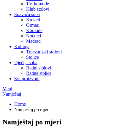
TV komode
Klub stolovi
Spavaća soba
Kreveti
Ormari
Komode
Noćnici
Madraci
Kuhinja
Trpezarijski stolovi
Stolice
Dječija soba
Radni stolovi
Radne stolice
Svi proizvodi
Meni
Namještaj
Home
Namještaj po mjeri
Namještaj po mjeri