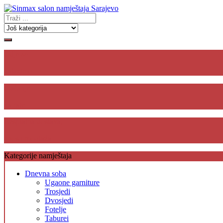
Gdje se
nalazimo
Plaćanje
na rate
Besplatna dostava,
unos i montaža
Kategorije namještaja
Dnevna soba
Ugaone garniture
Trosjedi
Dvosjedi
Fotelje
Taburei