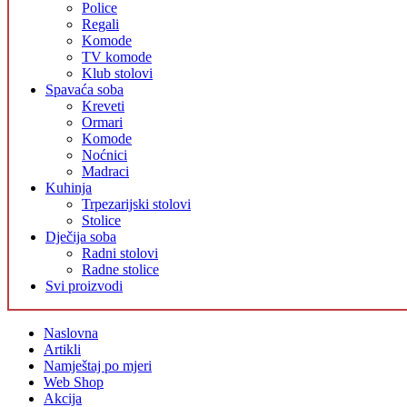
Police
Regali
Komode
TV komode
Klub stolovi
Spavaća soba
Kreveti
Ormari
Komode
Noćnici
Madraci
Kuhinja
Trpezarijski stolovi
Stolice
Dječija soba
Radni stolovi
Radne stolice
Svi proizvodi
Naslovna
Artikli
Namještaj po mjeri
Web Shop
Akcija