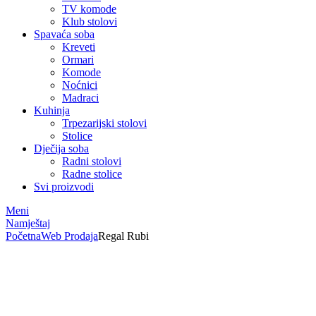
TV komode
Klub stolovi
Spavaća soba
Kreveti
Ormari
Komode
Noćnici
Madraci
Kuhinja
Trpezarijski stolovi
Stolice
Dječija soba
Radni stolovi
Radne stolice
Svi proizvodi
Meni
Namještaj
Početna
Web Prodaja
Regal Rubi