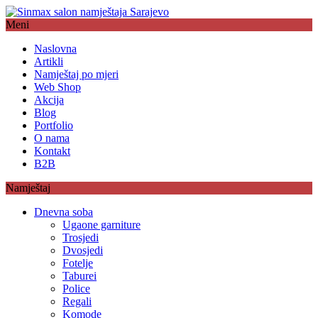
Meni
Naslovna
Artikli
Namještaj po mjeri
Web Shop
Akcija
Blog
Portfolio
O nama
Kontakt
B2B
Namještaj
Dnevna soba
Ugaone garniture
Trosjedi
Dvosjedi
Fotelje
Taburei
Police
Regali
Komode