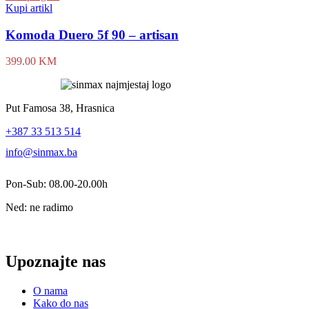
Kupi artikl
Komoda Duero 5f 90 – artisan
399.00
KM
Put Famosa 38, Hrasnica
+387 33 513 514
info@sinmax.ba
Pon-Sub: 08.00-20.00h
Ned: ne radimo
Upoznajte nas
O nama
Kako do nas