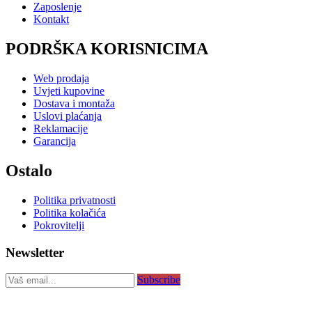
Zaposlenje
Kontakt
PODRŠKA KORISNICIMA
Web prodaja
Uvjeti kupovine
Dostava i montaža
Uslovi plaćanja
Reklamacije
Garancija
Ostalo
Politika privatnosti
Politika kolačića
Pokrovitelji
Newsletter
Subscribe