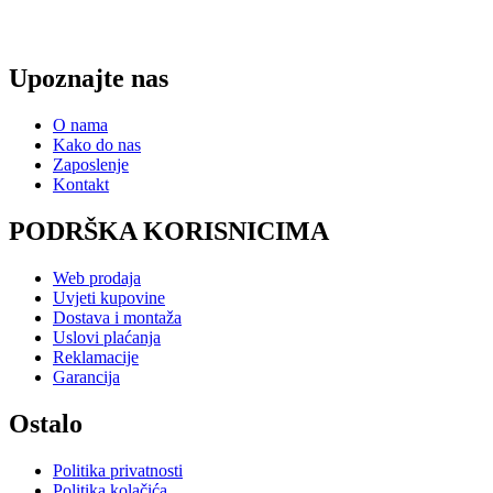
Upoznajte nas
O nama
Kako do nas
Zaposlenje
Kontakt
PODRŠKA KORISNICIMA
Web prodaja
Uvjeti kupovine
Dostava i montaža
Uslovi plaćanja
Reklamacije
Garancija
Ostalo
Politika privatnosti
Politika kolačića