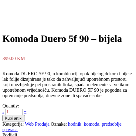
Komoda Duero 5f 90 – bijela
399.00
KM
Komoda DUERO 5F 90, u kombinaciji opak bijelog dekora i bijele
lak folije dizajnirana je tako da zahvaljujući upotrebnom prostoru
koji obezbjeđuje pet prostranih fioka, spada u elemente sa velikom
upotrebnom vrijednošću. Komoda DUERO 5F 90 je pogodna za
opremanje predsoblja, dnevne zone ili spavaće sobe.
Quantiy:
-
+
Kupi artikl
Kategorija:
Web Prodaja
Oznake:
hodnik
,
komoda
,
predsoblje
,
spavaca
Podijeli