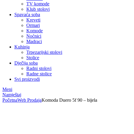
TV komode
Klub stolovi
Spavaća soba
Kreveti
Ormari
Komode
Noćnici
Madraci
Kuhinja
Trpezarijski stolovi
Stolice
Dječija soba
Radni stolovi
Radne stolice
Svi proizvodi
Meni
Namještaj
Početna
Web Prodaja
Komoda Duero 5f 90 – bijela