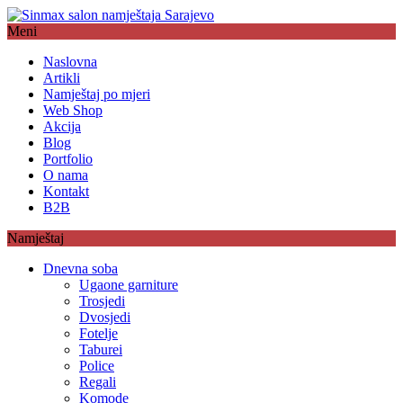
Meni
Naslovna
Artikli
Namještaj po mjeri
Web Shop
Akcija
Blog
Portfolio
O nama
Kontakt
B2B
Namještaj
Dnevna soba
Ugaone garniture
Trosjedi
Dvosjedi
Fotelje
Taburei
Police
Regali
Komode