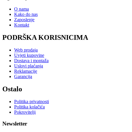
O nama
Kako do nas
Zaposlenje
Kontakt
PODRŠKA KORISNICIMA
Web prodaja
Uvjeti kupovine
Dostava i montaža
Uslovi plaćanja
Reklamacije
Garancija
Ostalo
Politika privatnosti
Politika kolačića
Pokrovitelji
Newsletter