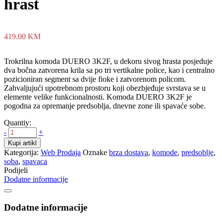
hrast
419.00
KM
Trokrilna komoda DUERO 3K2F, u dekoru sivog hrasta posjeduje
dva bočna zatvorena krila sa po tri vertikalne police, kao i centralno
pozicioniran segment sa dvije fioke i zatvorenom policom.
Zahvaljujući upotrebnom prostoru koji obezbjeđuje svrstava se u
elemente velike funkcionalnosti. Komoda DUERO 3K2F je
pogodna za opremanje predsoblja, dnevne zone ili spavaće sobe.
Quantiy:
-
+
Kupi artikl
Kategorija:
Web Prodaja
Oznake
brza dostava
,
komode
,
predsoblje
,
soba
,
spavaca
Podijeli
Dodatne informacije
Dodatne informacije