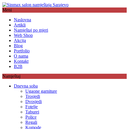
Meni
Naslovna
Artikli
Namještaj po mjeri
Web Shop
Akcija
Blog
Portfolio
O nama
Kontakt
B2B
Namještaj
Dnevna soba
Ugaone garniture
Trosjedi
Dvosjedi
Fotelje
Taburei
Police
Regali
Komode