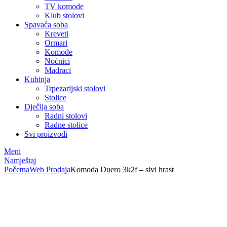
TV komode
Klub stolovi
Spavaća soba
Kreveti
Ormari
Komode
Noćnici
Madraci
Kuhinja
Trpezarijski stolovi
Stolice
Dječija soba
Radni stolovi
Radne stolice
Svi proizvodi
Meni
Namještaj
Početna
Web Prodaja
Komoda Duero 3k2f – sivi hrast