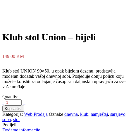
Klub stol Union – bijeli
149.00
KM
Klub stol UNION 90×50, u opak bijelom dezenu, predstavlja
moderan dodatak vašoj dnevnoj sobi. Posjeduje donju policu koju
možete koristiti za odlaganje časopisa i daljinskih upravljača za sve
vaše uređaje.
Quantiy:
-
+
Kupi artikl
Kategorija:
Web Prodaja
Oznake
dnevna
,
klub
,
namještaj
,
sarajevo
,
soba
,
stol
Podijeli
Dodatne informacije