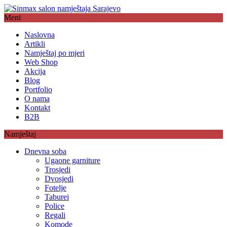
Meni
Naslovna
Artikli
Namještaj po mjeri
Web Shop
Akcija
Blog
Portfolio
O nama
Kontakt
B2B
Namještaj
Dnevna soba
Ugaone garniture
Trosjedi
Dvosjedi
Fotelje
Taburei
Police
Regali
Komode