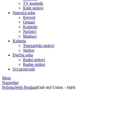
TV komode
Klub stolovi
Spavaća soba
Kreveti
Ormari
Komode
Noćnici
Madraci
Kuhinja
Trpezarijski stolovi
Stolice
Dječija soba
Radni stolovi
Radne stolice
Svi proizvodi
Meni
Namještaj
Početna
Web Prodaja
Klub stol Union – bijeli