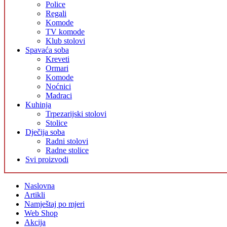
Police
Regali
Komode
TV komode
Klub stolovi
Spavaća soba
Kreveti
Ormari
Komode
Noćnici
Madraci
Kuhinja
Trpezarijski stolovi
Stolice
Dječija soba
Radni stolovi
Radne stolice
Svi proizvodi
Naslovna
Artikli
Namještaj po mjeri
Web Shop
Akcija