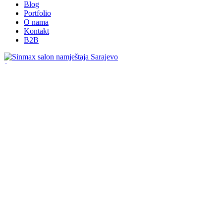
Blog
Portfolio
O nama
Kontakt
B2B
0
Vaša korpa
0.00
KM
Početna
Spavaća soba
Kreveti
Krevet Moneta