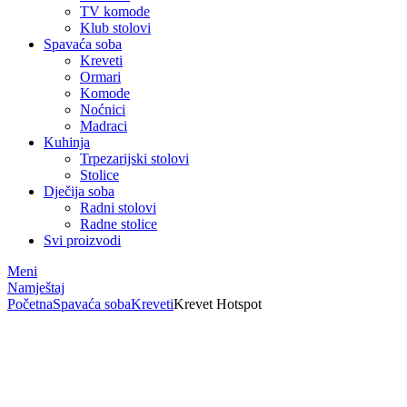
TV komode
Klub stolovi
Spavaća soba
Kreveti
Ormari
Komode
Noćnici
Madraci
Kuhinja
Trpezarijski stolovi
Stolice
Dječija soba
Radni stolovi
Radne stolice
Svi proizvodi
Meni
Namještaj
Početna
Spavaća soba
Kreveti
Krevet Hotspot