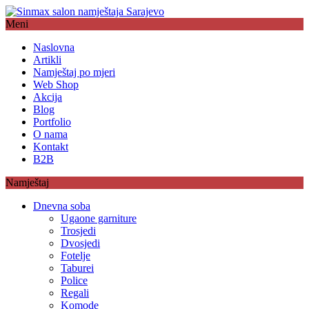
Meni
Naslovna
Artikli
Namještaj po mjeri
Web Shop
Akcija
Blog
Portfolio
O nama
Kontakt
B2B
Namještaj
Dnevna soba
Ugaone garniture
Trosjedi
Dvosjedi
Fotelje
Taburei
Police
Regali
Komode