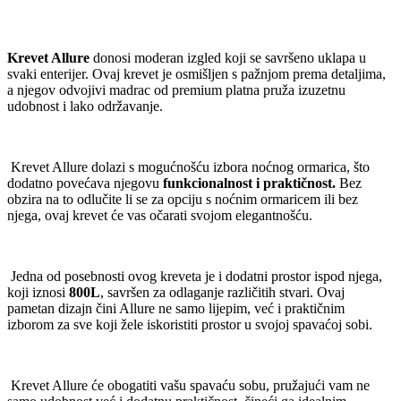
Krevet Allure
donosi moderan izgled koji se savršeno uklapa u
svaki enterijer. Ovaj krevet je osmišljen s pažnjom prema detaljima,
a njegov odvojivi madrac od premium platna pruža izuzetnu
udobnost i lako održavanje.
Krevet Allure dolazi s mogućnošću izbora noćnog ormarica, što
dodatno povećava njegovu
funkcionalnost i praktičnost.
Bez
obzira na to odlučite li se za opciju s noćnim ormaricem ili bez
njega, ovaj krevet će vas očarati svojom elegantnošću.
Jedna od posebnosti ovog kreveta je i dodatni prostor ispod njega,
koji iznosi
800L
, savršen za odlaganje različitih stvari. Ovaj
pametan dizajn čini Allure ne samo lijepim, već i praktičnim
izborom za sve koji žele iskoristiti prostor u svojoj spavaćoj sobi.
Krevet Allure će obogatiti vašu spavaću sobu, pružajući vam ne