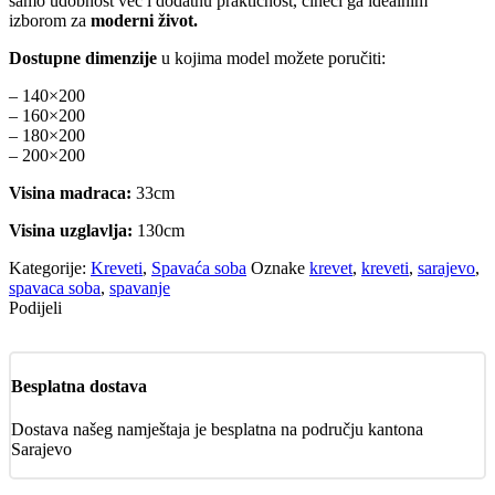
samo udobnost već i dodatnu praktičnost, čineći ga idealnim
izborom za
moderni život.
Dostupne dimenzije
u kojima model možete poručiti:
– 140×200
– 160×200
– 180×200
– 200×200
Visina madraca:
33cm
Visina uzglavlja:
130cm
Kategorije:
Kreveti
,
Spavaća soba
Oznake
krevet
,
kreveti
,
sarajevo
,
spavaca soba
,
spavanje
Podijeli
Besplatna dostava
Dostava našeg namještaja je besplatna na području kantona
Sarajevo