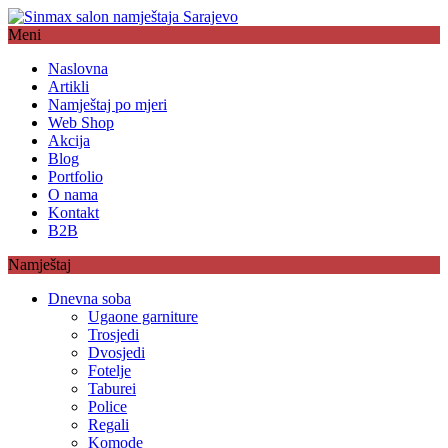
Meni
Naslovna
Artikli
Namještaj po mjeri
Web Shop
Akcija
Blog
Portfolio
O nama
Kontakt
B2B
Namještaj
Dnevna soba
Ugaone garniture
Trosjedi
Dvosjedi
Fotelje
Taburei
Police
Regali
Komode