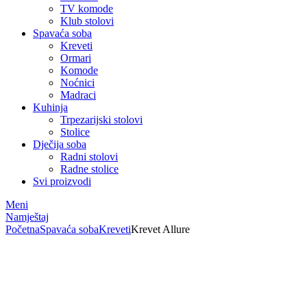
TV komode
Klub stolovi
Spavaća soba
Kreveti
Ormari
Komode
Noćnici
Madraci
Kuhinja
Trpezarijski stolovi
Stolice
Dječija soba
Radni stolovi
Radne stolice
Svi proizvodi
Meni
Namještaj
Početna
Spavaća soba
Kreveti
Krevet Allure