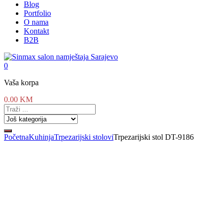
Blog
Portfolio
O nama
Kontakt
B2B
0
Vaša korpa
0.00
KM
Početna
Kuhinja
Trpezarijski stolovi
Trpezarijski stol DT-9186