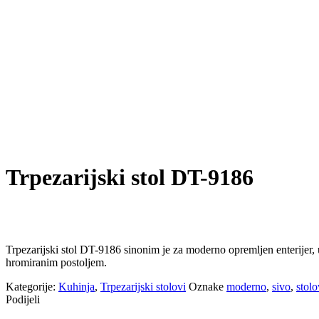
Trpezarijski stol DT-9186
Trpezarijski stol DT-9186 sinonim je za moderno opremljen enterijer
hromiranim postoljem.
Kategorije:
Kuhinja
,
Trpezarijski stolovi
Oznake
moderno
,
sivo
,
stolo
Podijeli