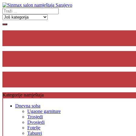
Gdje se
nalazimo
Plaćanje
na rate
Besplatna dostava,
unos i montaža
Kategorije namještaja
Dnevna soba
Ugaone garniture
Trosjedi
Dvosjedi
Fotelje
Taburei