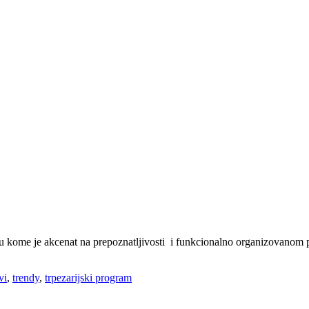
, u kome je akcenat na prepoznatljivosti i funkcionalno organizovanom
vi
,
trendy
,
trpezarijski program