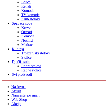
Police
Regali
Komode
TV komode
Klub stolovi
Spavaća soba
Kreveti
Ormari
Komode
Noćnici
Madraci
Kuhinja
Trpezarijski stolovi
Stolice
Dječija soba
Radni stolovi
Radne stolice
Svi proizvodi
Naslovna
Artikli
Namještaj po mjeri
Web Shop
Akcija