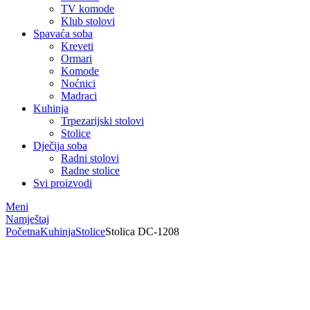
TV komode
Klub stolovi
Spavaća soba
Kreveti
Ormari
Komode
Noćnici
Madraci
Kuhinja
Trpezarijski stolovi
Stolice
Dječija soba
Radni stolovi
Radne stolice
Svi proizvodi
Meni
Namještaj
Početna
Kuhinja
Stolice
Stolica DC-1208