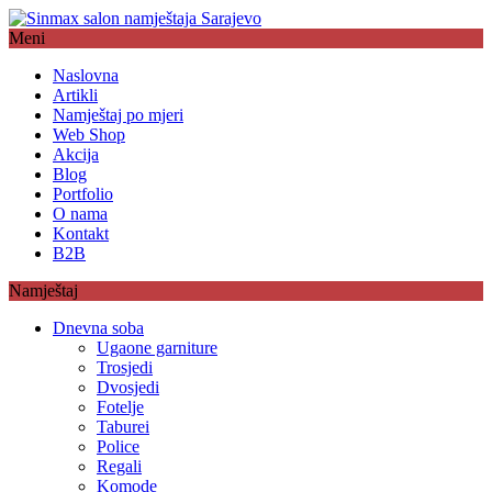
Meni
Naslovna
Artikli
Namještaj po mjeri
Web Shop
Akcija
Blog
Portfolio
O nama
Kontakt
B2B
Namještaj
Dnevna soba
Ugaone garniture
Trosjedi
Dvosjedi
Fotelje
Taburei
Police
Regali
Komode