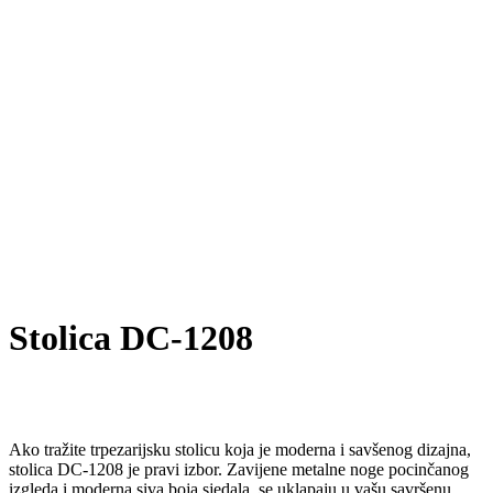
Stolica DC-1208
Ako tražite trpezarijsku stolicu koja je moderna i savšenog dizajna,
stolica DC-1208 je pravi izbor. Zavijene metalne noge pocinčanog
izgleda i moderna siva boja sjedala, se uklapaju u vašu savršenu